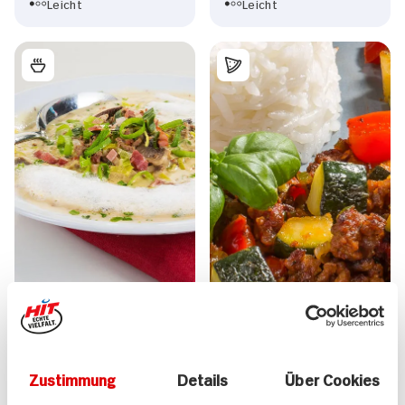
Leicht
Leicht
Käse-Lauch-Suppe für 2
Hack-Gemüse-Pfanne
Personen
mit Reis
45 min
20 min
Zustimmung
Details
Über Cookies
412 kcal p. Portion
608 kcal p. Portion