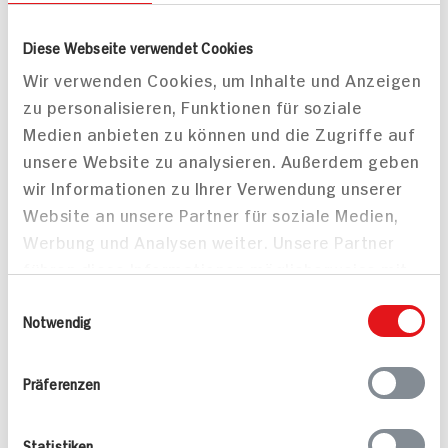
Leicht
Leicht
Diese Webseite verwendet Cookies
Wir verwenden Cookies, um Inhalte und Anzeigen
zu personalisieren, Funktionen für soziale
Medien anbieten zu können und die Zugriffe auf
unsere Website zu analysieren. Außerdem geben
wir Informationen zu Ihrer Verwendung unserer
Surf & Turf Burger mit
Website an unsere Partner für soziale Medien,
Taleggio und Avocado
Werbung und Analysen weiter. Unsere Partner
führen diese Informationen möglicherweise mit
weiteren Daten zusammen, die Sie ihnen
Einwilligungsauswahl
bereitgestellt haben oder die sie im Rahmen
Notwendig
Ihrer Nutzung der Dienste gesammelt haben.
Präferenzen
Hackbällchen
in Tomatensauce
60 min
35 min
Statistiken