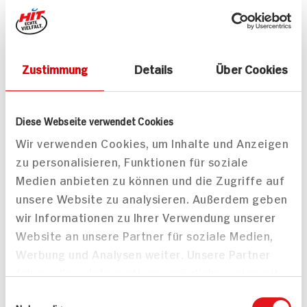
Steinbeißerfilet und
Mailänder Art mit
Garnelen
Spinat-Kartoffelstampf
70 min
85 min
543 kcal p. Portion
782 kcal p. Portion
Zustimmung
Details
Über Cookies
Mittel
Mittel
Diese Webseite verwendet Cookies
Wir verwenden Cookies, um Inhalte und Anzeigen
zu personalisieren, Funktionen für soziale
Medien anbieten zu können und die Zugriffe auf
Steinbeißerfilet mit
Geröstete Tomaten-
unsere Website zu analysieren. Außerdem geben
Kräuterbaguette und
Pfirsich-Suppe mit
wir Informationen zu Ihrer Verwendung unserer
Paprika-Tomatensauce
Steinbeißerfilet
Website an unsere Partner für soziale Medien,
35 min
75 min
Werbung und Analysen weiter. Unsere Partner
709 kcal p. Portion
595 kcal p. Portion
führen diese Informationen möglicherweise mit
Leicht
Leicht
weiteren Daten zusammen, die Sie ihnen
Einwilligungsauswahl