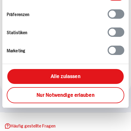
Ihrer Nutzung der Dienste gesammelt haben.
Präferenzen
Statistiken
Seeteufel-Medaillons
Seeteufel-Medaillons in
auf Spaghetti in Safran-
Kräuterbutter mit
Marketing
Sauce mit Gremolata
Tagliatelle an Spinat-
Zitronenrahm
85 min
55 min
Alle zulassen
1.534 kcal p. Portion
1.233 kcal p. Portion
Leicht
Leicht
Nur Notwendige erlauben
Häufig gestellte Fragen