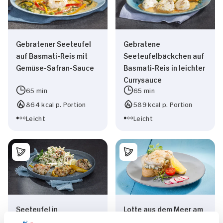
Gebratener Seeteufel
Gebratene
auf Basmati-Reis mit
Seeteufelbäckchen auf
Gemüse-Safran-Sauce
Basmati-Reis in leichter
Currysauce
65 min
65 min
864 kcal p. Portion
589 kcal p. Portion
Leicht
Leicht
Seeteufel in
Lotte aus dem Meer am
Kräuterbutter
Crostini mit Zucchini