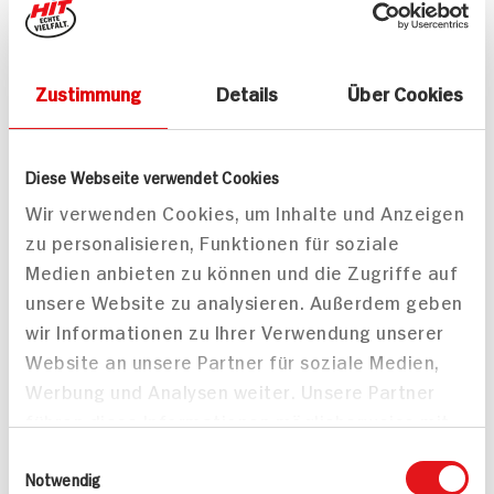
geschmort mit Sellerie-
Püree
Salat
55 min
Zustimmung
Details
Über Cookies
803 kcal p. Portion
1.098 kcal p. Portion
Mittel
Leicht
Diese Webseite verwendet Cookies
Wir verwenden Cookies, um Inhalte und Anzeigen
zu personalisieren, Funktionen für soziale
Medien anbieten zu können und die Zugriffe auf
unsere Website zu analysieren. Außerdem geben
wir Informationen zu Ihrer Verwendung unserer
Lotte aus dem Meer mit
Lotte aus dem Meer in
Website an unsere Partner für soziale Medien,
Linsensalat
Rucola Pinienkernkruste
70 min
20 min
Werbung und Analysen weiter. Unsere Partner
350 kcal p. Portion
570 kcal p. Portion
führen diese Informationen möglicherweise mit
Leicht
Leicht
weiteren Daten zusammen, die Sie ihnen
Einwilligungsauswahl
bereitgestellt haben oder die sie im Rahmen
Notwendig