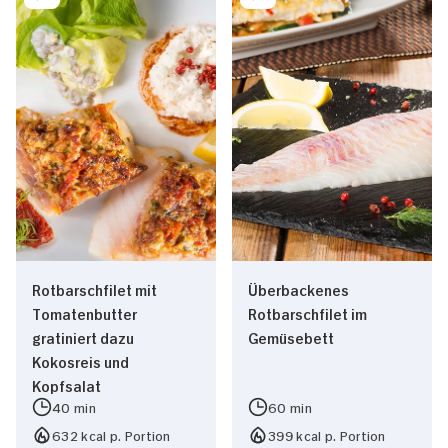
Rotbarschfilet mit
Überbackenes
Tomatenbutter
Rotbarschfilet im
gratiniert dazu
Gemüsebett
Kokosreis und
Kopfsalat
40 min
60 min
632 kcal p. Portion
399 kcal p. Portion