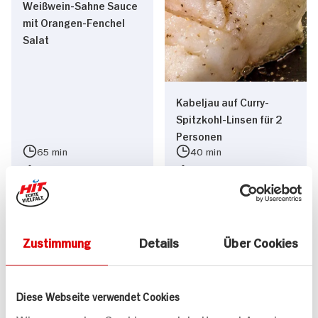
Weißwein-Sahne Sauce
mit Orangen-Fenchel
Salat
Kabeljau auf Curry-
Spitzkohl-Linsen für 2
Personen
65 min
40 min
514 kcal p. Portion
620 kcal p. Portion
Leicht
Leicht
Zustimmung
Details
Über Cookies
Diese Webseite verwendet Cookies