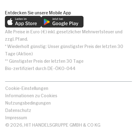
Entdecken Sie unsere Mobile App
Alle Preise in Euro (€) inkl. gesetzlicher Mehrwertsteuer und
zzgl. Pfand.
* Wiederholt günstig: Unser günstigster Preis der letzten 30
Tage (Aktion)
** Günstigster Preis der letzten 30 Tage
Bio-zertifiziert durch DE-ÖKO-044
Cookie-Einstellungen
Informationen zu Cookies
Nutzungsbedingungen
Datenschutz
Impressum
© 2026, HIT HANDELSGRUPPE GMBH & CO KG