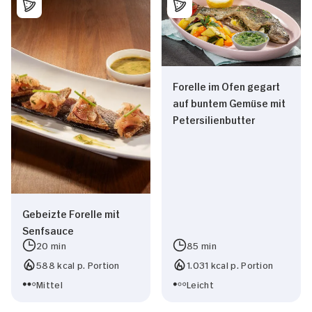
Forelle im Ofen gegart
auf buntem Gemüse mit
Petersilienbutter
Gebeizte Forelle mit
Senfsauce
20 min
85 min
Zustimmung
Details
Über Cookies
588 kcal p. Portion
1.031 kcal p. Portion
Mittel
Leicht
Diese Webseite verwendet Cookies