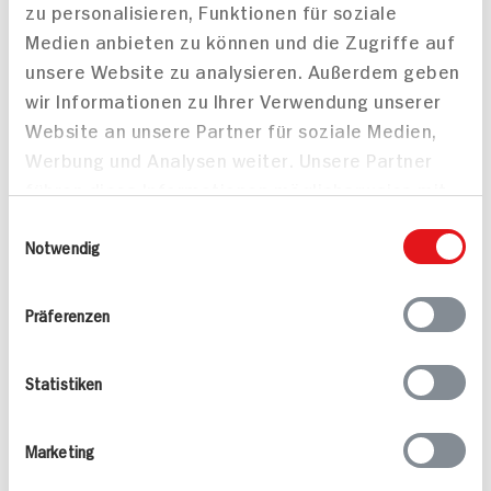
zu personalisieren, Funktionen für soziale
Häufig gestellte Fragen
Mehr Informationen in unserem FAQ
Medien anbieten zu können und die Zugriffe auf
kontakt
hit.de
unsere Website zu analysieren. Außerdem geben
Wir beantworten gerne Ihre Fragen
wir Informationen zu Ihrer Verwendung unserer
(0228) 42967 0
Website an unsere Partner für soziale Medien,
Montag - Donnerstag: 9 bis 16 Uhr
Werbung und Analysen weiter. Unsere Partner
Freitags: 9 bis 13 Uhr
führen diese Informationen möglicherweise mit
Folgen Sie uns auf TikTok
weiteren Daten zusammen, die Sie ihnen
Einwilligungsauswahl
bereitgestellt haben oder die sie im Rahmen
Notwendig
Ihrer Nutzung der Dienste gesammelt haben.
Angebote & Coupons
Präferenzen
Rezepte
Statistiken
Sortiment
Marketing
Marktfinder