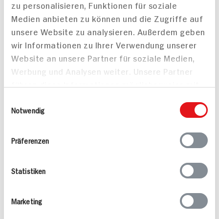
zu personalisieren, Funktionen für soziale
Häufig gestellte Fragen
Mehr Informationen in unserem FAQ
Medien anbieten zu können und die Zugriffe auf
kontakt
hit.de
unsere Website zu analysieren. Außerdem geben
Wir beantworten gerne Ihre Fragen
wir Informationen zu Ihrer Verwendung unserer
(0228) 42967 0
Website an unsere Partner für soziale Medien,
Montag - Donnerstag: 9 bis 16 Uhr
Werbung und Analysen weiter. Unsere Partner
Freitags: 9 bis 13 Uhr
führen diese Informationen möglicherweise mit
Folgen Sie uns auf TikTok
weiteren Daten zusammen, die Sie ihnen
Einwilligungsauswahl
bereitgestellt haben oder die sie im Rahmen
Notwendig
Ihrer Nutzung der Dienste gesammelt haben.
Angebote & Coupons
Präferenzen
Rezepte
Statistiken
Sortiment
Marketing
Marktfinder