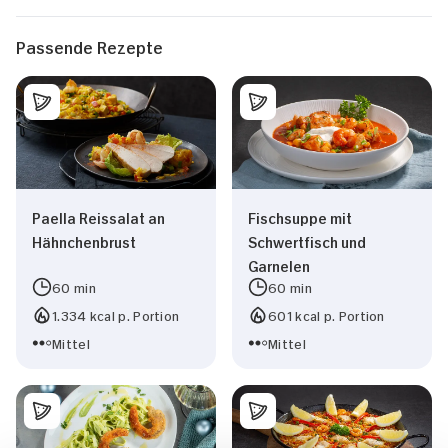
Passende Rezepte
Paella Reissalat an
Fischsuppe mit
Hähnchenbrust
Schwertfisch und
Garnelen
60 min
60 min
1.334 kcal p. Portion
601 kcal p. Portion
Mittel
Mittel