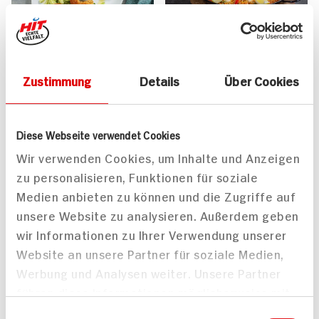
Tagliatelle mit
Paella mit
Avocadosauce und
Steinbeißerfilet und
Zustimmung
Details
Über Cookies
panierten Garnelen
Garnelen
70 min
70 min
876 kcal p. Portion
543 kcal p. Portion
Diese Webseite verwendet Cookies
Mittel
Mittel
Wir verwenden Cookies, um Inhalte und Anzeigen
zu personalisieren, Funktionen für soziale
Medien anbieten zu können und die Zugriffe auf
unsere Website zu analysieren. Außerdem geben
wir Informationen zu Ihrer Verwendung unserer
Website an unsere Partner für soziale Medien,
Werbung und Analysen weiter. Unsere Partner
Surf and Turf vom Grill
Surf & Turf Burger
führen diese Informationen möglicherweise mit
mit Wokgemüse
50 min
30 min
weiteren Daten zusammen, die Sie ihnen
Einwilligungsauswahl