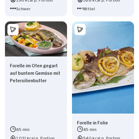
Schwer
Mittel
Forelle im Ofen gegart
auf buntem Gemüse mit
Petersilienbutter
Forelle in Folie
85 min
45 min
1.031 kcal p. Portion
540 kcal p. Portion