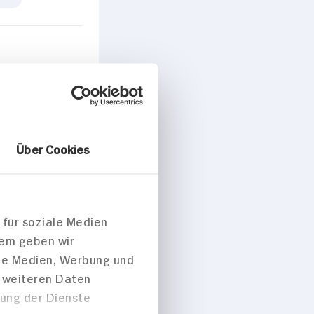
Über Cookies
peisen
 für soziale Medien
dem geben wir
m Ofen gegart
ale Medien, Werbung und
em Gemüse
t weiteren Daten
ilienbutter
zung der Dienste