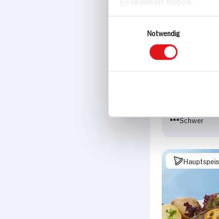
gesammelt haben.
Einwilligungsauswahl
Notwendig
Meerrettich
mit geräuche
Forelle
30 min
296 kcal p. 
Schwer
Hauptspei