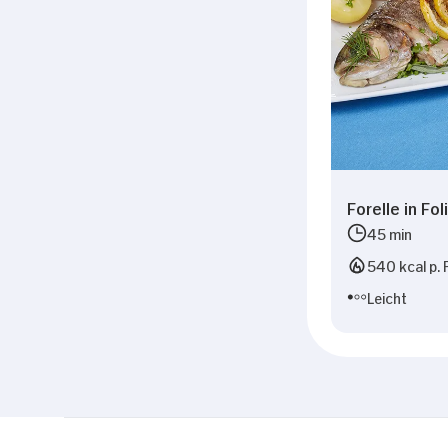
Forelle in Fol
45 min
540 kcal p. 
Leicht