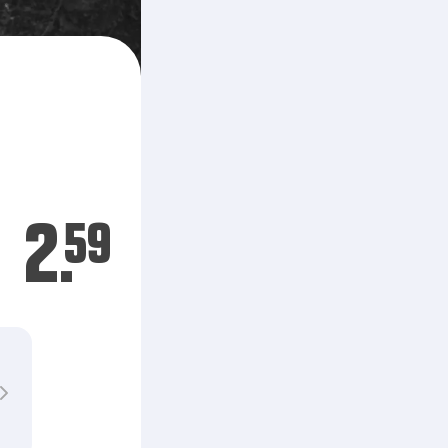
2.
59