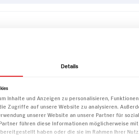
zepte
Details
/Snacks
Hauptspeisen
Haupts
kies
m Inhalte und Anzeigen zu personalisieren, Funktionen
die Zugriffe auf unsere Website zu analysieren. Außer
Forelle i
Verwendung unserer Website an unsere Partner für sozi
auf bunt
 Partner führen diese Informationen möglicherweise mi
mit Peters
bereitgestellt haben oder die sie im Rahmen Ihrer Nut