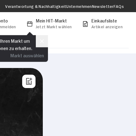
Verantwortung & Nachhaltigkeit
Unternehmen
Newsletter
FAQs
onto
Mein HIT-Markt
Einkaufsliste
anmelden
Jetzt Markt wählen
Artikel anzeigen
 Ihren Markt um
onen zu erhalten.
Markt auswählen