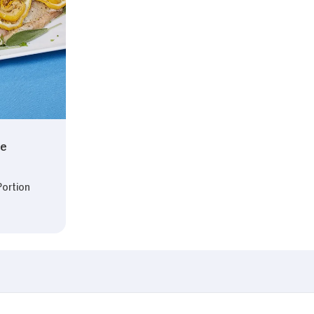
ie
Portion