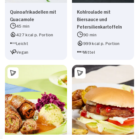
Quinoafrikadellen mit
Kohlroulade mit
Guacamole
Biersauce und
45 min
Petersilienkartoffeln
427 kcal p. Portion
90 min
Leicht
999 kcal p. Portion
Vegan
Mittel