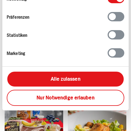
Ihrer Nutzung der Dienste gesammelt haben.
Präferenzen
Statistiken
Caesar’s Salad mit
Schweinskarree Für 4
Valess Filetstückchen
Personen
25 min
Marketing
255 kcal p. Portion
200 min
Leicht
635 kcal p. Portion
Vegetarisch
Leicht
Alle zulassen
Nur Notwendige erlauben