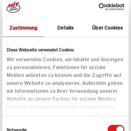
Roulade mit Beilage
Vegane Burger mit
Zustimmung
Details
Über Cookies
Blechkartoffeln
40 min
115 min
532 kcal p. Portion
Diese Webseite verwendet Cookies
720 kcal p. Portion
Leicht
Wir verwenden Cookies, um Inhalte und Anzeigen
Mittel
Vegan
zu personalisieren, Funktionen für soziale
Medien anbieten zu können und die Zugriffe auf
unsere Website zu analysieren. Außerdem geben
wir Informationen zu Ihrer Verwendung unserer
Website an unsere Partner für soziale Medien,
Werbung und Analysen weiter. Unsere Partner
führen diese Informationen möglicherweise mit
weiteren Daten zusammen, die Sie ihnen
Einwilligungsauswahl
bereitgestellt haben oder die sie im Rahmen
Notwendig