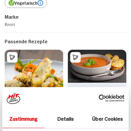
Vegetarisch
Marke
Knorr
Passende Rezepte
Ofengeröstete
Tomaten-Pfirsich-
Suppe mit Kräuter-
Knoblauch-Baguette
Zustimmung
Details
Über Cookies