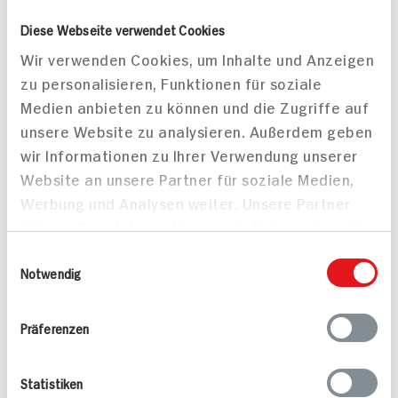
Diese Webseite verwendet Cookies
Maultaschenpfanne mit
Wir verwenden Cookies, um Inhalte und Anzeigen
Tomaten
zu personalisieren, Funktionen für soziale
25 min
75 min
Medien anbieten zu können und die Zugriffe auf
407 kcal p. Portion
1.287 kcal p. Portion
unsere Website zu analysieren. Außerdem geben
Leicht
Mittel
wir Informationen zu Ihrer Verwendung unserer
Vegan
Vegan
Website an unsere Partner für soziale Medien,
Werbung und Analysen weiter. Unsere Partner
führen diese Informationen möglicherweise mit
weiteren Daten zusammen, die Sie ihnen
Einwilligungsauswahl
bereitgestellt haben oder die sie im Rahmen
Notwendig
Ihrer Nutzung der Dienste gesammelt haben.
Thunfischsteaks an
Präferenzen
frischem Salat dazu
Polenta
35 min
Statistiken