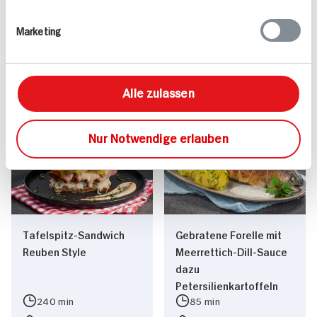
Käseschnitzel und
Krautsalat
Marketing
30 min
40 min
527 kcal p. Portion
762 kcal p. Portion
Leicht
Leicht
Alle zulassen
Vegetarisch
Vegetarisch
Nur Notwendige erlauben
Tafelspitz-Sandwich
Gebratene Forelle mit
Reuben Style
Meerrettich-Dill-Sauce
dazu
Petersilienkartoffeln
240 min
85 min