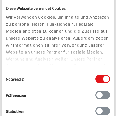
90 min
145 min
Diese Webseite verwendet Cookies
1.309 kcal p. Portion
542 kcal p. Portion
Wir verwenden Cookies, um Inhalte und Anzeigen
Mittel
Leicht
zu personalisieren, Funktionen für soziale
Medien anbieten zu können und die Zugriffe auf
unsere Website zu analysieren. Außerdem geben
wir Informationen zu Ihrer Verwendung unserer
Website an unsere Partner für soziale Medien,
Werbung und Analysen weiter. Unsere Partner
führen diese Informationen möglicherweise mit
Panierte
weiteren Daten zusammen, die Sie ihnen
Ziegenkäsetaler auf
Einwilligungsauswahl
bereitgestellt haben oder die sie im Rahmen
Notwendig
Spinat-Sellerie-Salat
Ihrer Nutzung der Dienste gesammelt haben.
Präferenzen
Statistiken
Wraps mit