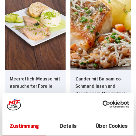
Meerrettich-Mousse mit
Zander mit Balsamico-
geräucherter Forelle
Schmandlinsen und
geriebenem Meerrettich
30 min
90 min
296 kcal p. Portion
1.309 kcal p. Portion
Schwer
Mittel
Zustimmung
Details
Über Cookies