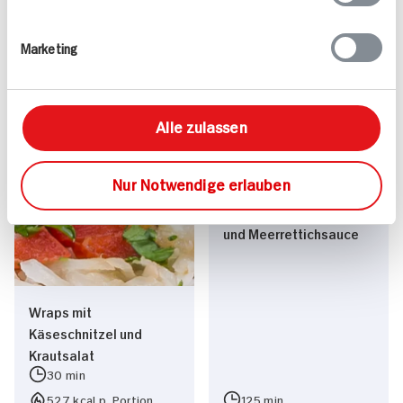
Marketing
Alle zulassen
Tafelspitz mit Bacon-
Gorgonzola-
Nur Notwendige erlauben
Kartoffelpüree dazu
pikante Zuckerschoten
und Meerrettichsauce
Wraps mit
Käseschnitzel und
Krautsalat
30 min
527 kcal p. Portion
125 min