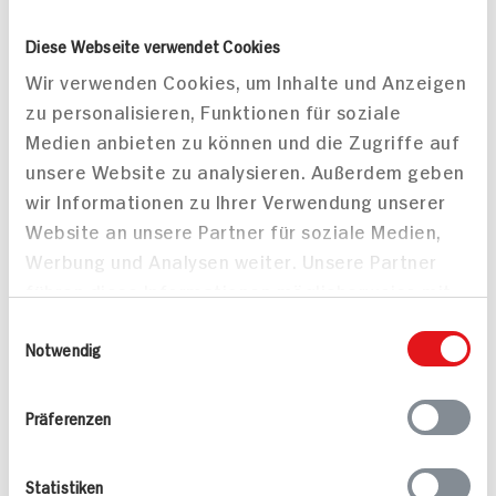
Diese Webseite verwendet Cookies
Wir verwenden Cookies, um Inhalte und Anzeigen
zu personalisieren, Funktionen für soziale
Medien anbieten zu können und die Zugriffe auf
unsere Website zu analysieren. Außerdem geben
wir Informationen zu Ihrer Verwendung unserer
Website an unsere Partner für soziale Medien,
Werbung und Analysen weiter. Unsere Partner
führen diese Informationen möglicherweise mit
weiteren Daten zusammen, die Sie ihnen
Einwilligungsauswahl
Tafelspitz mit
Salat von Garnelen und
bereitgestellt haben oder die sie im Rahmen
Notwendig
Meerrettich und
Zuckerschoten für 2
Ihrer Nutzung der Dienste gesammelt haben.
Kartoffeln
Personen
145 min
20 min
Präferenzen
542 kcal p. Portion
378 kcal p. Portion
Leicht
Leicht
Statistiken