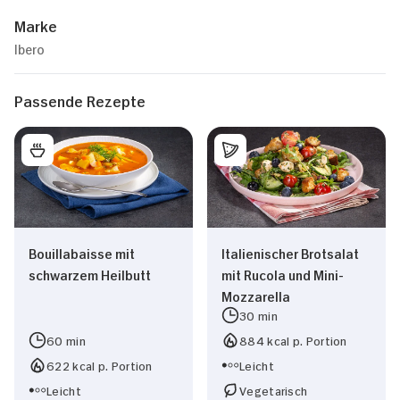
Marke
Ibero
Passende Rezepte
Bouillabaisse mit
Italienischer Brotsalat
schwarzem Heilbutt
mit Rucola und Mini-
Mozzarella
30 min
60 min
884 kcal p. Portion
622 kcal p. Portion
Leicht
Leicht
Vegetarisch