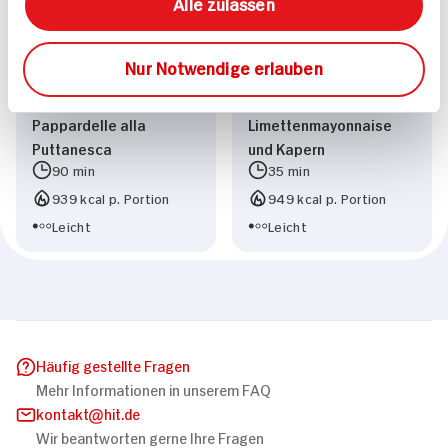
Alle zulassen
Nur Notwendige erlauben
Saltimbocca mit
Rindertatar mit
Pappardelle alla
Limettenmayonnaise
Puttanesca
und Kapern
90 min
35 min
939 kcal p. Portion
949 kcal p. Portion
Leicht
Leicht
Häufig gestellte Fragen
Mehr Informationen in unserem FAQ
kontakt
hit.de
Wir beantworten gerne Ihre Fragen