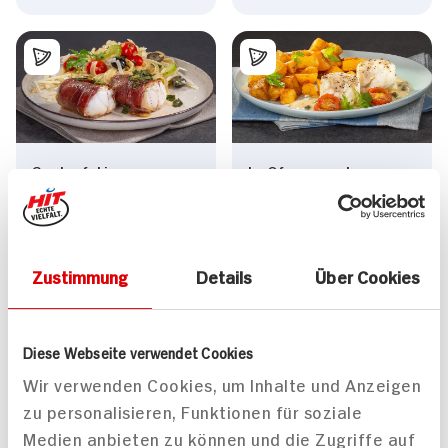
Seeteufel in
Im Ofen gegarter
Parmaschinken an
Seeteufel mit
Salbeibutter mit
Bratkartoffeln und
Tagliatelle in Gemüse-
Kapern-Senfsauce
Weißwein-Sauce
Zustimmung
Details
Über Cookies
80 min
60 min
1.236 kcal p. Portion
839 kcal p. Portion
Leicht
Leicht
Diese Webseite verwendet Cookies
Wir verwenden Cookies, um Inhalte und Anzeigen
zu personalisieren, Funktionen für soziale
Medien anbieten zu können und die Zugriffe auf