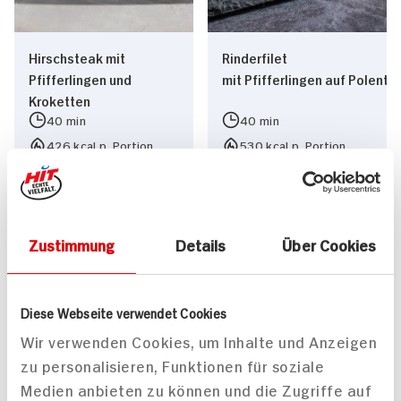
Hirschsteak mit
Rinderfilet
Pfifferlingen und
mit Pfifferlingen auf Polenta
Kroketten
40 min
40 min
426 kcal p. Portion
530 kcal p. Portion
Leicht
Leicht
Zustimmung
Details
Über Cookies
Diese Webseite verwendet Cookies
Medaillons vom
Krustenbraten
Wir verwenden Cookies, um Inhalte und Anzeigen
Hirschrücken mit
mit Zwiebelsauce, frischen 
zu personalisieren, Funktionen für soziale
Kürbispürree und
Medien anbieten zu können und die Zugriffe auf
185 min
Apfelgratin