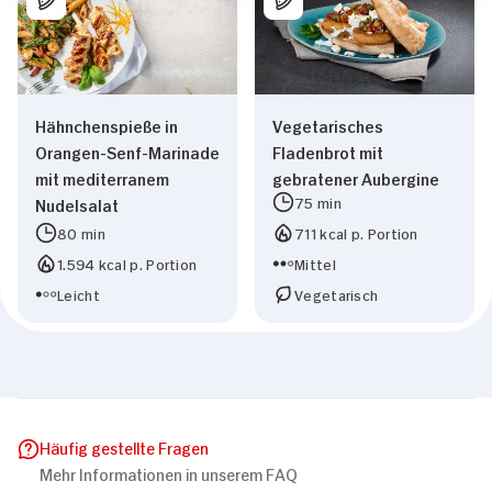
Hähnchenspieße in
Vegetarisches
Orangen-Senf-Marinade
Fladenbrot mit
mit mediterranem
gebratener Aubergine
75 min
Nudelsalat
80 min
711 kcal p. Portion
1.594 kcal p. Portion
Mittel
Leicht
Vegetarisch
Häufig gestellte Fragen
Mehr Informationen in unserem FAQ