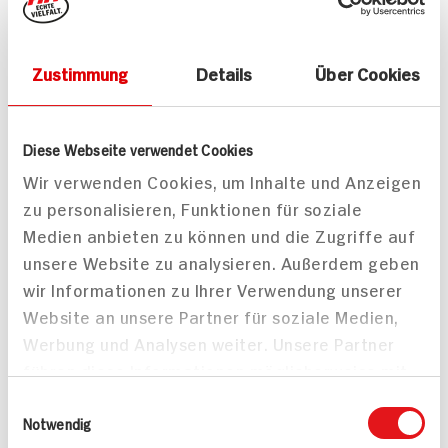
Zustimmung
Details
Über Cookies
Diese Webseite verwendet Cookies
Soja-Medaillons mit
Gouda Käseschnitzel
Bohnen und Rosmarin-
mit Rucola-Oliven-
Wir verwenden Cookies, um Inhalte und Anzeigen
Kartoffeln
Bruschetta
zu personalisieren, Funktionen für soziale
50 min
Medien anbieten zu können und die Zugriffe auf
602 kcal p. Portion
25 min
unsere Website zu analysieren. Außerdem geben
Leicht
593 kcal p. Portion
wir Informationen zu Ihrer Verwendung unserer
Vegan
Leicht
Website an unsere Partner für soziale Medien,
Vegetarisch
Vegetarisch
Werbung und Analysen weiter. Unsere Partner
führen diese Informationen möglicherweise mit
weiteren Daten zusammen, die Sie ihnen
Einwilligungsauswahl
bereitgestellt haben oder die sie im Rahmen
Notwendig