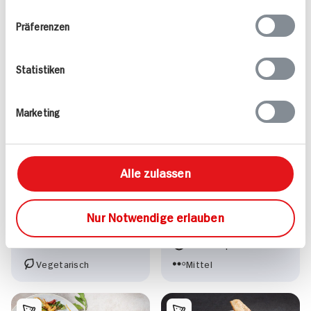
Ihrer Nutzung der Dienste gesammelt haben.
Präferenzen
Gekräutertes Rinderfilet
mit Polenta Schnitten
Statistiken
und Balsamico-Portwein
Schalotten
Marketing
Alle zulassen
Gedünsteter Tofu
Basilico an lauwarmen
Balsamicolinsen
Nur Notwendige erlauben
770 kcal p. Portion
80 min
Leicht
935 kcal p. Portion
Vegetarisch
Mittel