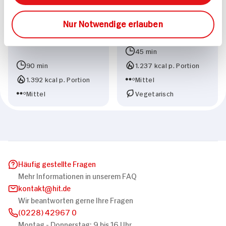
Provenzalische Spieße
Mango-Mozzarella-
Nur Notwendige erlauben
mit buntem Nudelsalat
Salat mit Limetten-
Basilikum-Dressing
45 min
90 min
1.237 kcal p. Portion
1.392 kcal p. Portion
Mittel
Mittel
Vegetarisch
Häufig gestellte Fragen
Mehr Informationen in unserem FAQ
kontakt
hit.de
Wir beantworten gerne Ihre Fragen
(0228) 42967 0
Montag - Donnerstag: 9 bis 16 Uhr