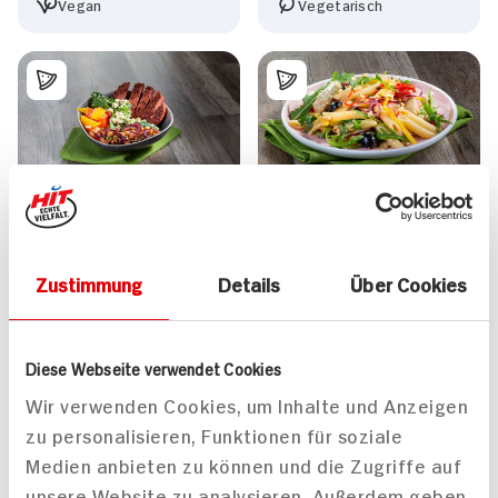
Vegan
Vegetarisch
Burger Bowl mit Quinoa,
Mediterraner
vegetarischen Burger
Nudelsalat mit
Patties, gerösteten
Orangen-Tomaten
Zustimmung
Details
Über Cookies
Kichererbsen und
Tomaten-Orangen-
Salat
50 min
40 min
Diese Webseite verwendet Cookies
627 kcal p. Portion
900 kcal p. Portion
Wir verwenden Cookies, um Inhalte und Anzeigen
Leicht
Leicht
zu personalisieren, Funktionen für soziale
Vegetarisch
Vegan
Medien anbieten zu können und die Zugriffe auf
unsere Website zu analysieren. Außerdem geben