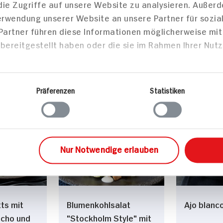
die Zugriffe auf unsere Website zu analysieren. Außer
Verwendung unserer Website an unsere Partner für sozi
Wiener Schnitzel Mit
Gebeizte 
 Partner führen diese Informationen möglicherweise mi
Bratkartoffeln und
Senfsauc
bereitgestellt haben oder die sie im Rahmen Ihrer Nut
Gurkensalat
60 min
20 min
Portion
994 kcal p. Portion
588 kcal
Präferenzen
Statistiken
Mittel
Mittel
sen
Vorspeise/Snacks
Haupts
Nur Notwendige erlauben
ts mit
Blumenkohlsalat
Ajo blanc
ucho und
"Stockholm Style" mit