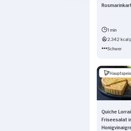
Rosmarinkart
1 min
2.342 kcal p
Schwer
Hauptspei
Quiche Lorra
Friseesalat i
Honigvinaigr