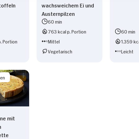
offeln
wachsweichem Ei und
Austernpilzen
60 min
763 kcal p. Portion
60 min
. Portion
Mittel
1.359 kca
Vegetarisch
Leicht
sen
ine mit
n
ette