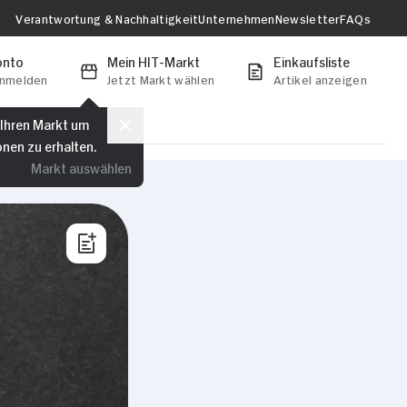
Verantwortung & Nachhaltigkeit
Unternehmen
Newsletter
FAQs
onto
Mein HIT-Markt
Einkaufsliste
anmelden
Jetzt Markt wählen
Artikel anzeigen
 Ihren Markt um
onen zu erhalten.
Markt auswählen