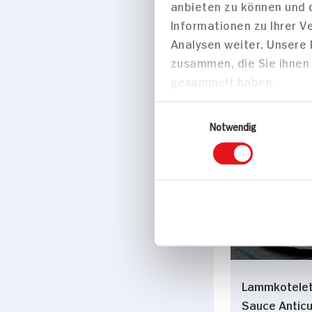
anbieten zu können und 
Informationen zu Ihrer 
Analysen weiter. Unsere
zusammen, die Sie ihnen 
gesammelt haben.
60 min
Einwilligungsauswahl
934 kcal p. 
Notwendig
Mittel
Hauptspei
Lammkotelet
Sauce Antic