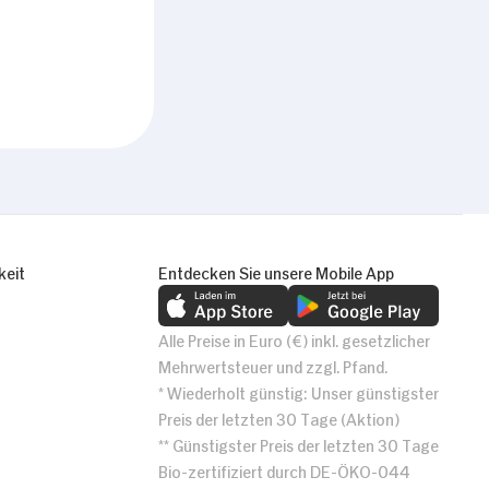
keit
Entdecken Sie unsere Mobile App
Alle Preise in Euro (€) inkl. gesetzlicher
Mehrwertsteuer und zzgl. Pfand.
* Wiederholt günstig: Unser günstigster
Preis der letzten 30 Tage (Aktion)
** Günstigster Preis der letzten 30 Tage
Bio-zertifiziert durch DE-ÖKO-044