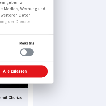
dem geben wir
ale Medien, Werbung und
Forelle mit
t weiteren Daten
e
zung der Dienste
 p. Portion
Marketing
peisen
Alle zulassen
o mit Chorizo