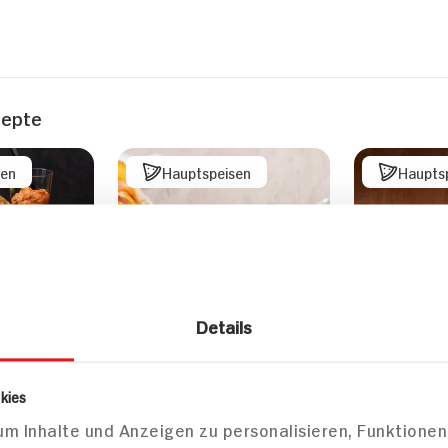
zepte
sen
Hauptspeisen
Haupts
Details
st mit
sco
kies
m Inhalte und Anzeigen zu personalisieren, Funktionen