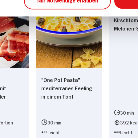
Nur Notwendige erlauben
Kirschtom
Melonen-
"One Pot Pasta"
mit
mediterranes Feeling
der
in einem Topf
30 min
Portion
30 min
392 kcal
Leicht
Leicht