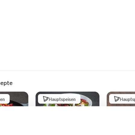
zepte
sen
Hauptspeisen
Haupts