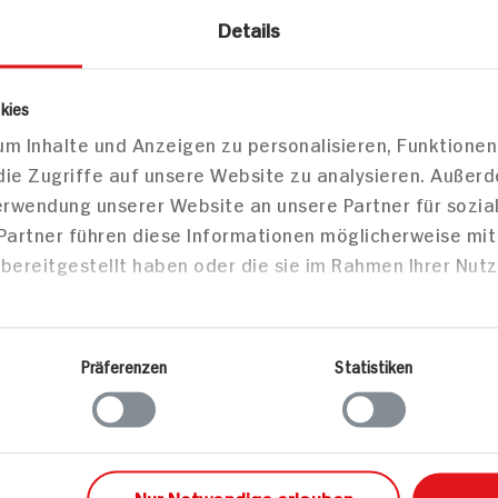
ches
Linsen-Rote-Bete-
Details
Rote Bete,
Salat mit
Ziegenfrischkäse und
hkäse
Trauben
kies
m Inhalte und Anzeigen zu personalisieren, Funktionen
die Zugriffe auf unsere Website zu analysieren. Außer
Verwendung unserer Website an unsere Partner für sozi
45 min
Käsespätz
 Partner führen diese Informationen möglicherweise mi
Portion
706 kcal p. Portion
35 min
bereitgestellt haben oder die sie im Rahmen Ihrer Nut
Mittel
650 kcal
Vegetarisch
Leicht
Präferenzen
Statistiken
sen
Hauptspeisen
Vorspe