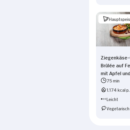
Hauptspei
Ziegenkäse
Brûlée auf F
mit Apfel un
75 min
1.174 kcal p.
Leicht
Vegetarisch