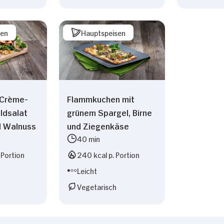
sen
Hauptspeisen
-Crème-
Flammkuchen mit
eldsalat
grünem Spargel, Birne
d Walnuss
und Ziegenkäse
40 min
 Portion
240 kcal p. Portion
Leicht
Vegetarisch