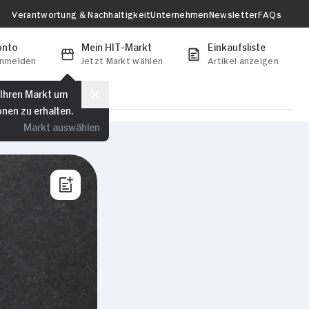
Verantwortung & Nachhaltigkeit
Unternehmen
Newsletter
FAQs
onto
Mein HIT-Markt
Einkaufsliste
anmelden
Jetzt Markt wählen
Artikel anzeigen
 Ihren Markt um
onen zu erhalten.
Markt auswählen