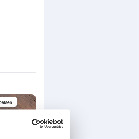
peisen