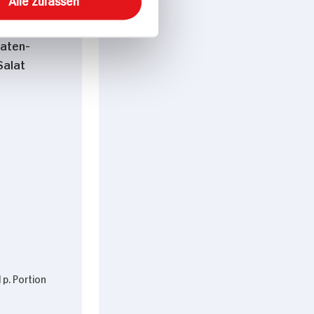
Alle zulassen
aten-
Salat
 p. Portion