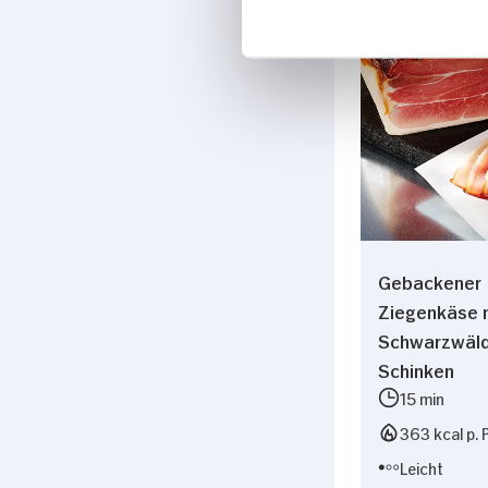
Gebackener
Ziegenkäse 
Schwarzwäl
Schinken
15 min
363 kcal p. 
Leicht