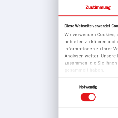
Weihnachtli
Zustimmung
Risotto mit 
Pfirsich und
Ziegenfrisc
Diese Webseite verwendet Coo
Wir verwenden Cookies, u
anbieten zu können und 
Informationen zu Ihrer 
75 min
Analysen weiter. Unsere
640 kcal p. 
zusammen, die Sie ihnen 
gesammelt haben.
Mittel
Vegetarisch
Einwilligungsauswahl
Notwendig
Hauptspei