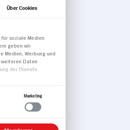
Über Cookies
 für soziale Medien
dem geben wir
ale Medien, Werbung und
le mit Salat
t weiteren Daten
zung der Dienste
 p. Portion
Marketing
ise/Snacks