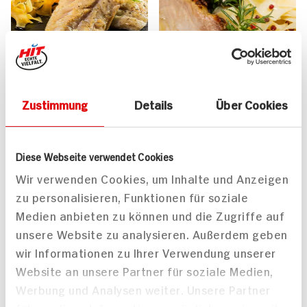
Zustimmung
Details
Über Cookies
Seelachs mit Honig-
Duroc Schweine-Carree
Diese Webseite verwendet Cookies
Senf-Soße
mit Spinat und
Wir verwenden Cookies, um Inhalte und Anzeigen
Bandnudeln in
Zitronenöl
zu personalisieren, Funktionen für soziale
35 min
40 min
Medien anbieten zu können und die Zugriffe auf
660 kcal p. Portion
808 kcal p. Portion
unsere Website zu analysieren. Außerdem geben
Leicht
Mittel
wir Informationen zu Ihrer Verwendung unserer
Website an unsere Partner für soziale Medien,
Werbung und Analysen weiter. Unsere Partner