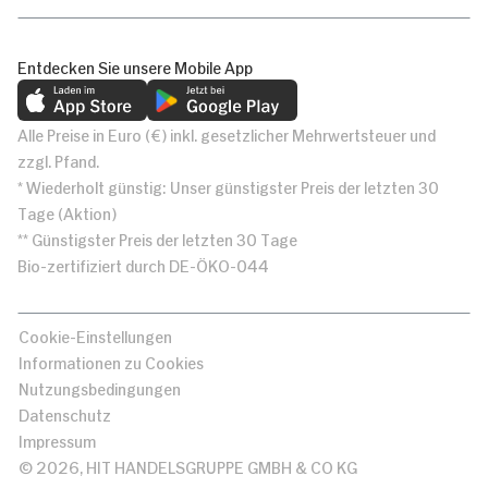
Entdecken Sie unsere Mobile App
Alle Preise in Euro (€) inkl. gesetzlicher Mehrwertsteuer und
zzgl. Pfand.
* Wiederholt günstig: Unser günstigster Preis der letzten 30
Tage (Aktion)
** Günstigster Preis der letzten 30 Tage
Bio-zertifiziert durch DE-ÖKO-044
Cookie-Einstellungen
Informationen zu Cookies
Nutzungsbedingungen
Datenschutz
Impressum
© 2026, HIT HANDELSGRUPPE GMBH & CO KG