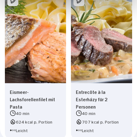
Eismeer-
Entrecôte à la
Lachsforellenfilet mit
Esterházy für 2
Pasta
Personen
40 min
40 min
624 kcal p. Portion
707 kcal p. Portion
Leicht
Leicht