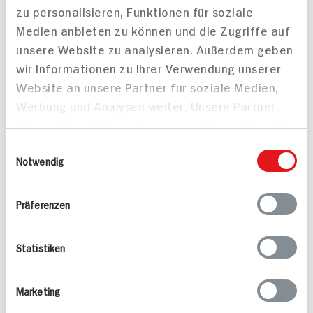
45 min
699 kcal p. Portion
zu personalisieren, Funktionen für soziale
1.615 kcal p. Portion
Leicht
Medien anbieten zu können und die Zugriffe auf
Leicht
Vegetarisch
unsere Website zu analysieren. Außerdem geben
wir Informationen zu Ihrer Verwendung unserer
Website an unsere Partner für soziale Medien,
Werbung und Analysen weiter. Unsere Partner
führen diese Informationen möglicherweise mit
weiteren Daten zusammen, die Sie ihnen
Einwilligungsauswahl
bereitgestellt haben oder die sie im Rahmen
Notwendig
Bandnudeln mit
Zucchinicanelloni mit
Ihrer Nutzung der Dienste gesammelt haben.
Lachswürfeln und
Spinat und
Präferenzen
Spinat-Gorgonzola
Tomatensauce
Sauce
40 min
60 min
Statistiken
1.217 kcal p. Portion
725 kcal p. Portion
Leicht
Leicht
Marketing