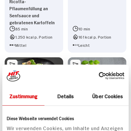
Ricotta-
Pflaumenfüllung an
Senfsauce und
gebratenen Kartoffeln
85 min
10 min
1.250 kcal p. Portion
161 kcal p. Portion
Mittel
Leicht
Zustimmung
Details
Über Cookies
Tortellini in Spinat-
Vegetarisches
Sahne-Sauce mit
Geschnetzeltes mit
Salsiccia-Brät
Champignons und
Diese Webseite verwendet Cookies
Spinat auf Reisbett
45 min
Wir verwenden Cookies, um Inhalte und Anzeigen