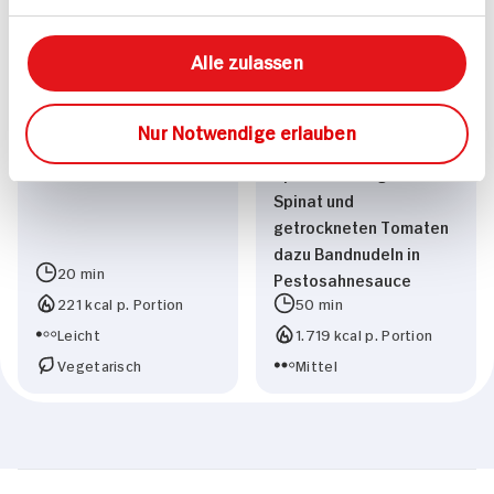
Alle zulassen
Nur Notwendige erlauben
Avocado-Ricotta Pasta
Schweinefilet im
für 2 Personen
Speckmantel gefüllt mit
Spinat und
getrockneten Tomaten
dazu Bandnudeln in
20 min
Pestosahnesauce
221 kcal p. Portion
50 min
Leicht
1.719 kcal p. Portion
Vegetarisch
Mittel