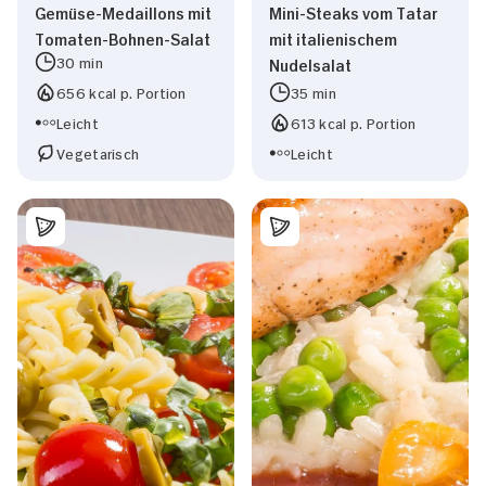
Gemüse-Medaillons mit
Mini-Steaks vom Tatar
Tomaten-Bohnen-Salat
mit italienischem
30 min
Nudelsalat
Statistiken
656 kcal p. Portion
35 min
Leicht
613 kcal p. Portion
Marketing
Vegetarisch
Leicht
Alle zulassen
Nur Notwendige erlauben