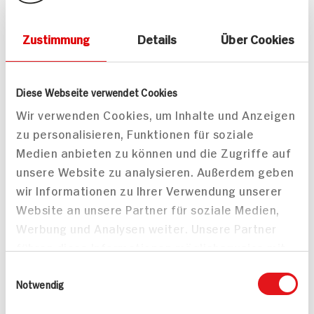
Wolfsbarsch im
Gemüse-Medaillons mit
Salzmantel
Tomaten-Bohnen-Salat
Zustimmung
Details
Über Cookies
30 min
55 min
656 kcal p. Portion
711 kcal p. Portion
Leicht
Diese Webseite verwendet Cookies
Leicht
Vegetarisch
Wir verwenden Cookies, um Inhalte und Anzeigen
zu personalisieren, Funktionen für soziale
Medien anbieten zu können und die Zugriffe auf
unsere Website zu analysieren. Außerdem geben
wir Informationen zu Ihrer Verwendung unserer
Website an unsere Partner für soziale Medien,
Werbung und Analysen weiter. Unsere Partner
führen diese Informationen möglicherweise mit
weiteren Daten zusammen, die Sie ihnen
Einwilligungsauswahl
bereitgestellt haben oder die sie im Rahmen
Notwendig
Ihrer Nutzung der Dienste gesammelt haben.