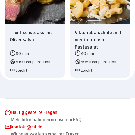
Thunfischsteaks mit
Viktoriabarschfilet mit
Olivensalsat
mediterranem
Pastasalat
80 min
40 min
819 kcal p. Portion
598 kcal p. Portion
Leicht
Leicht
Häufig gestellte Fragen
Mehr Informationen in unserem FAQ
kontakt
hit.de
Wir beantworten gerne Ihre Fragen