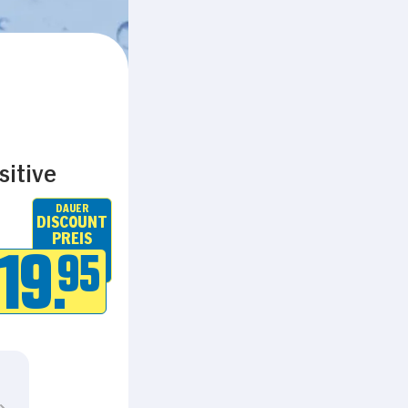
sitive
DAUER
DISCOUNT
PREIS
19.
95