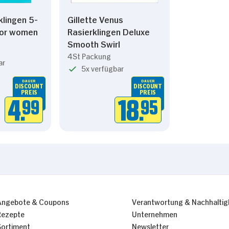
klingen 5-
Gillette Venus
for women
Rasierklingen Deluxe
Smooth Swirl
4St Packung
ar
5x verfügbar
DAUER
DAUER
DISCOUNT
DISCOUNT
PREIS
PREIS
4.
99
18.
95
Angebote & Coupons
Verantwortung & Nachhaltig
Rezepte
Unternehmen
Sortiment
Newsletter