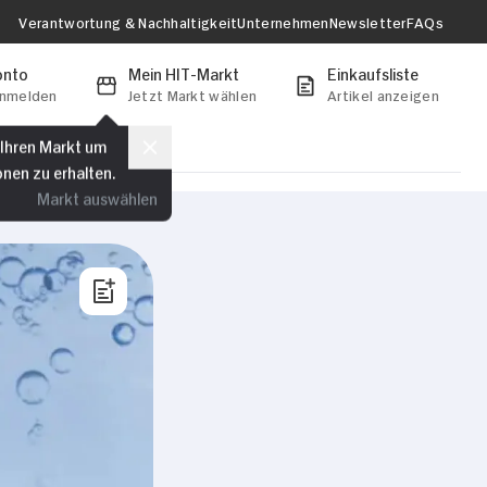
Verantwortung & Nachhaltigkeit
Unternehmen
Newsletter
FAQs
onto
Mein HIT-Markt
Einkaufsliste
anmelden
Jetzt Markt wählen
Artikel anzeigen
 Ihren Markt um
onen zu erhalten.
Markt auswählen