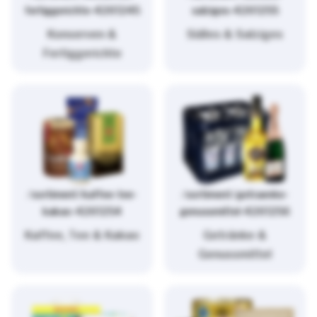
fertiggerichte-4261245
salziges-4261255
Konserven &
Süßes & Salziges
Fertiggerichte
/sortiment/kaffee-tee-
/sortiment/getraenke-
kakao-4261254
genussmittel-4261256
Kaffee, Tee & Kakao
Getränke &
Genussmittel