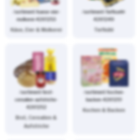
/sortiment/kaese-eier-
/sortiment/tiefkuehl-
molkerei-4261253
4261249
Käse, Eier & Molkerei
Tiefkühl
/sortiment/brot-
/sortiment/kochen-
cerealien-aufstriche-
backen-4261251
4261252
Kochen & Backen
Brot, Cerealien &
Aufstriche