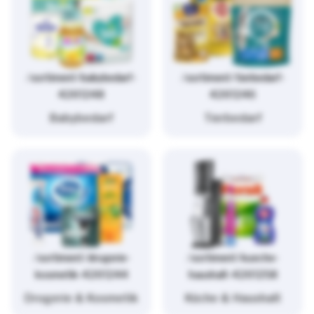
/sortiment/babybedarf-
/sortiment/tierbedarf-
4261248
4261246
Babybedarf
Tierbedarf
/sortiment/drogerie-
/sortiment/kueche-
kosmetik-4261244
haushalt-4261258
Drogerie & Kosmetik
Küche & Haushalt