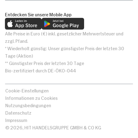
Entdecken Sie unsere Mobile App
Alle Preise in Euro (€) inkl. gesetzlicher Mehrwertsteuer und
zzgl. Pfand.
* Wiederholt günstig: Unser günstigster Preis der letzten 30
Tage (Aktion)
** Günstigster Preis der letzten 30 Tage
Bio-zertifiziert durch DE-ÖKO-044
Cookie-Einstellungen
Informationen zu Cookies
Nutzungsbedingungen
Datenschutz
Impressum
© 2026, HIT HANDELSGRUPPE GMBH & CO KG