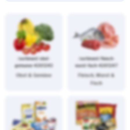
/sortiment/obst-
/sortiment/fleisch-
gemuese-4261243
wurst-fisch-4261247
Obst & Gemüse
Fleisch, Wurst &
Fisch