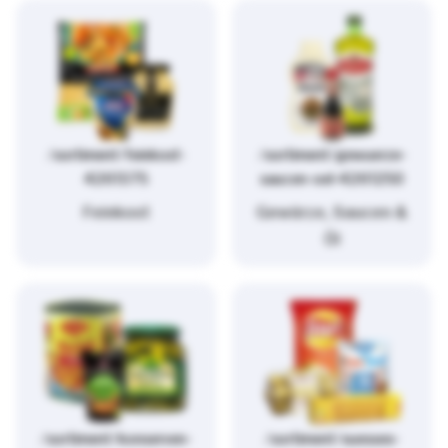
/sortiment/feinkost-
/sortiment/gewuerze-
4261375
saucen-oel-4261250
Feinkost
Gewürze, Saucen &
Öl
/sortiment/konserven-
/sortiment/suesses-