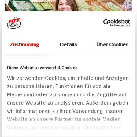
Zustimmung
Details
Über Cookies
UNSER 7 SERVICE-VERSPRECHEN
Diese Webseite verwendet Cookies
Wir geben für Sie täglich unser
Wir verwenden Cookies, um Inhalte und Anzeigen
zu personalisieren, Funktionen für soziale
Bestes. Versprochen!
Medien anbieten zu können und die Zugriffe auf
Unser Anspruch ist es, dass Ihr Einkauf bei uns
unsere Website zu analysieren. Außerdem geben
jedes Mal zum Vergnügen wird. Dafür legen
wir Informationen zu Ihrer Verwendung unserer
wir uns jeden Tag ins Zeug. Verlässliche
Website an unsere Partner für soziale Medien,
Qualität, Frische und Herkunft unserer
Werbung und Analysen weiter. Unsere Partner
Produkte, entspannteres Einkaufen, bester
führen diese Informationen möglicherweise mit