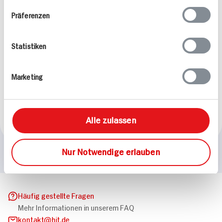
Präferenzen
Statistiken
Finish Maschinenpfleger
Tabs
Marketing
3St Packung
7x verfügbar
2.
99
Alle zulassen
Nur Notwendige erlauben
Häufig gestellte Fragen
Mehr Informationen in unserem FAQ
kontakt
hit.de