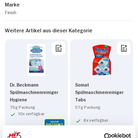
Marke
Finish
Weitere Artikel aus dieser Kategorie
Dr. Beckmann
Somat
Spülmaschinenreiniger
Spülmaschinenreiniger
Hygiene
Tabs
75g Packung
57g Packung
10x verfügbar
8x verfügbar
DAUER
DISCOUNT
PREIS
95
45