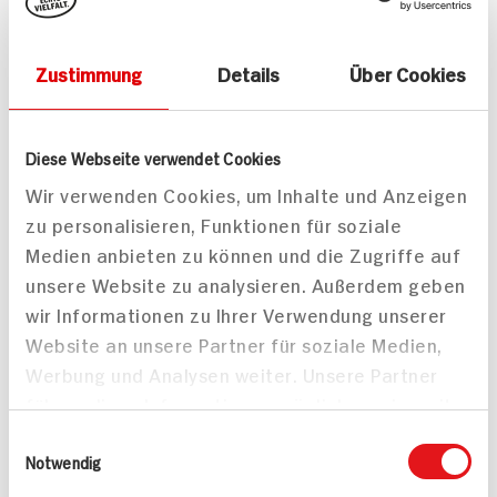
2.
2.
Zustimmung
Details
Über Cookies
Diese Webseite verwendet Cookies
Wir verwenden Cookies, um Inhalte und Anzeigen
zu personalisieren, Funktionen für soziale
Somat
Frosch M.-
Maschinenreiniger Tabs
Geschirrreiniger Limone
Medien anbieten zu können und die Zugriffe auf
Pulver
12St Packung
unsere Website zu analysieren. Außerdem geben
975g Packung
wir Informationen zu Ihrer Verwendung unserer
8x verfügbar
4x verfügbar
Website an unsere Partner für soziale Medien,
DAUER
DISCOUNT
Werbung und Analysen weiter. Unsere Partner
PREIS
führen diese Informationen möglicherweise mit
5.
95
9.
49
weiteren Daten zusammen, die Sie ihnen
Einwilligungsauswahl
bereitgestellt haben oder die sie im Rahmen
Notwendig
Ihrer Nutzung der Dienste gesammelt haben.