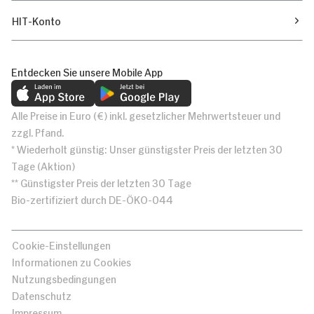
HIT-Konto
Entdecken Sie unsere Mobile App
Alle Preise in Euro (€) inkl. gesetzlicher Mehrwertsteuer und
zzgl. Pfand.
* Wiederholt günstig: Unser günstigster Preis der letzten 30
Tage (Aktion)
** Günstigster Preis der letzten 30 Tage
Bio-zertifiziert durch DE-ÖKO-044
Cookie-Einstellungen
Informationen zu Cookies
Nutzungsbedingungen
Datenschutz
Impressum