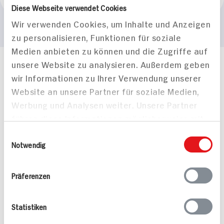
WC-Frisch
Diese Webseite verwendet Cookies
Wir verwenden Cookies, um Inhalte und Anzeigen
zu personalisieren, Funktionen für soziale
Medien anbieten zu können und die Zugriffe auf
unsere Website zu analysieren. Außerdem geben
Häufig gestellte Fragen
wir Informationen zu Ihrer Verwendung unserer
Mehr Informationen in unserem FAQ
Website an unsere Partner für soziale Medien,
kontakt
hit.de
Werbung und Analysen weiter. Unsere Partner
Wir beantworten gerne Ihre Fragen
führen diese Informationen möglicherweise mit
(0228) 42967 0
Montag - Donnerstag: 9 bis 16 Uhr
weiteren Daten zusammen, die Sie ihnen
Einwilligungsauswahl
Freitags: 9 bis 13 Uhr
bereitgestellt haben oder die sie im Rahmen
Notwendig
Folgen Sie uns auf TikTok
Ihrer Nutzung der Dienste gesammelt haben.
Präferenzen
Angebote & Coupons
Statistiken
Rezepte