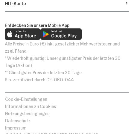
HIT-Konto
Entdecken Sie unsere Mobile App
Alle Preise in Euro (€) inkl. gesetzlicher Mehrwertsteuer und
zzgl. Pfand.
* Wiederholt günstig: Unser günstigster Preis der letzten 30
Tage (Aktion)
** Günstigster Preis der letzten 30 Tage
Bio-zertifiziert durch DE-ÖKO-044
Cookie-Einstellungen
Informationen zu Cookies
Nutzungsbedingungen
Datenschutz
Impressum