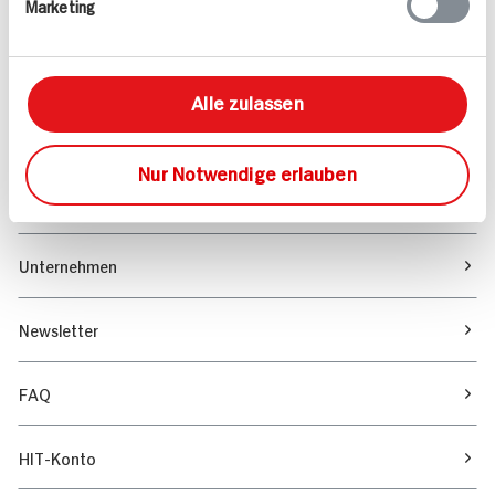
Marketing
Sortiment
Marktfinder
Alle zulassen
Unser Magazin
Nur Notwendige erlauben
Verantwortung & Nachhaltigkeit
Unternehmen
Newsletter
FAQ
HIT-Konto