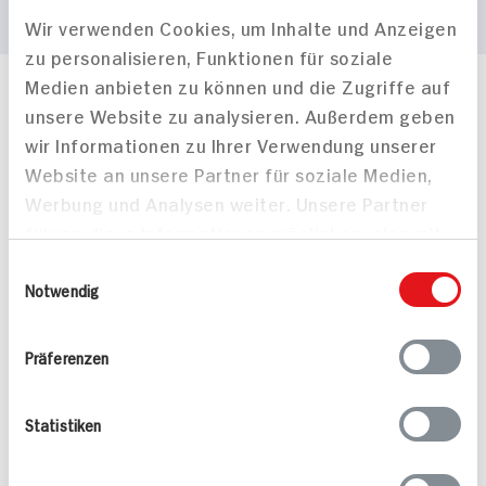
Wir verwenden Cookies, um Inhalte und Anzeigen
zu personalisieren, Funktionen für soziale
Medien anbieten zu können und die Zugriffe auf
Häufig gestellte Fragen
unsere Website zu analysieren. Außerdem geben
Mehr Informationen in unserem FAQ
wir Informationen zu Ihrer Verwendung unserer
kontakt
hit.de
Website an unsere Partner für soziale Medien,
Wir beantworten gerne Ihre Fragen
Werbung und Analysen weiter. Unsere Partner
(0228) 42967 0
führen diese Informationen möglicherweise mit
Montag - Donnerstag: 9 bis 16 Uhr
Freitags: 9 bis 13 Uhr
weiteren Daten zusammen, die Sie ihnen
Einwilligungsauswahl
Folgen Sie uns auf TikTok
bereitgestellt haben oder die sie im Rahmen
Notwendig
Ihrer Nutzung der Dienste gesammelt haben.
Präferenzen
Angebote & Coupons
Statistiken
Rezepte