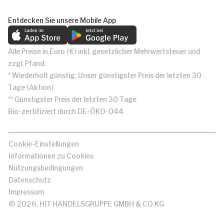
Entdecken Sie unsere Mobile App
Alle Preise in Euro (€) inkl. gesetzlicher Mehrwertsteuer und
zzgl. Pfand.
* Wiederholt günstig: Unser günstigster Preis der letzten 30
Tage (Aktion)
** Günstigster Preis der letzten 30 Tage
Bio-zertifiziert durch DE-ÖKO-044
Cookie-Einstellungen
Informationen zu Cookies
Nutzungsbedingungen
Datenschutz
Impressum
© 2026, HIT HANDELSGRUPPE GMBH & CO KG