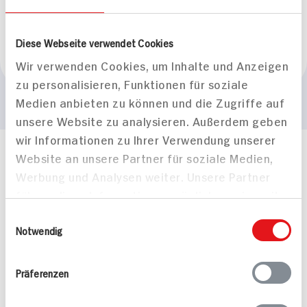
Vegan
BIO HIT
Diese Webseite verwendet Cookies
Marke
Wir verwenden Cookies, um Inhalte und Anzeigen
Cosmea
zu personalisieren, Funktionen für soziale
Medien anbieten zu können und die Zugriffe auf
unsere Website zu analysieren. Außerdem geben
wir Informationen zu Ihrer Verwendung unserer
Website an unsere Partner für soziale Medien,
Häufig gestellte Fragen
Werbung und Analysen weiter. Unsere Partner
Mehr Informationen in unserem FAQ
kontakt
hit.de
führen diese Informationen möglicherweise mit
Wir beantworten gerne Ihre Fragen
weiteren Daten zusammen, die Sie ihnen
Einwilligungsauswahl
(0228) 42967 0
bereitgestellt haben oder die sie im Rahmen
Notwendig
Montag - Donnerstag: 9 bis 16 Uhr
Ihrer Nutzung der Dienste gesammelt haben.
Freitags: 9 bis 13 Uhr
Präferenzen
Folgen Sie uns auf TikTok