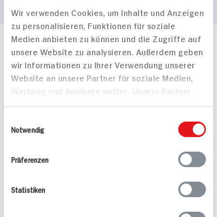
Wir verwenden Cookies, um Inhalte und Anzeigen
zu personalisieren, Funktionen für soziale
Medien anbieten zu können und die Zugriffe auf
Häufig gestellte Fragen
unsere Website zu analysieren. Außerdem geben
Mehr Informationen in unserem FAQ
wir Informationen zu Ihrer Verwendung unserer
kontakt
hit.de
Website an unsere Partner für soziale Medien,
Wir beantworten gerne Ihre Fragen
Werbung und Analysen weiter. Unsere Partner
(0228) 42967 0
führen diese Informationen möglicherweise mit
Montag - Donnerstag: 9 bis 16 Uhr
Freitags: 9 bis 13 Uhr
weiteren Daten zusammen, die Sie ihnen
Einwilligungsauswahl
Folgen Sie uns auf TikTok
bereitgestellt haben oder die sie im Rahmen
Notwendig
Ihrer Nutzung der Dienste gesammelt haben.
Präferenzen
Angebote & Coupons
Statistiken
Rezepte