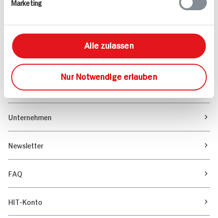
Marketing
Sortiment
Marktfinder
Alle zulassen
Unser Magazin
Nur Notwendige erlauben
Verantwortung & Nachhaltigkeit
Unternehmen
Newsletter
FAQ
HIT-Konto