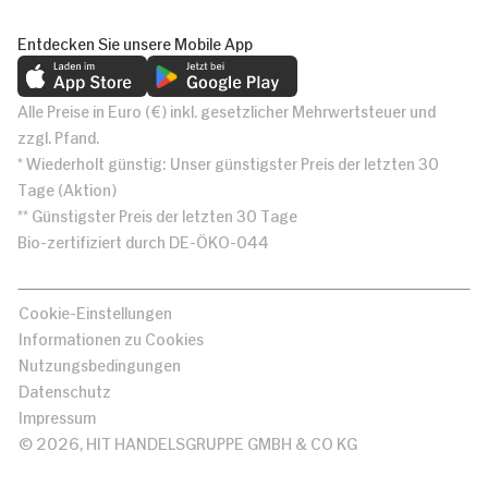
Entdecken Sie unsere Mobile App
Alle Preise in Euro (€) inkl. gesetzlicher Mehrwertsteuer und
zzgl. Pfand.
* Wiederholt günstig: Unser günstigster Preis der letzten 30
Tage (Aktion)
** Günstigster Preis der letzten 30 Tage
Bio-zertifiziert durch DE-ÖKO-044
Cookie-Einstellungen
Informationen zu Cookies
Nutzungsbedingungen
Datenschutz
Impressum
© 2026, HIT HANDELSGRUPPE GMBH & CO KG