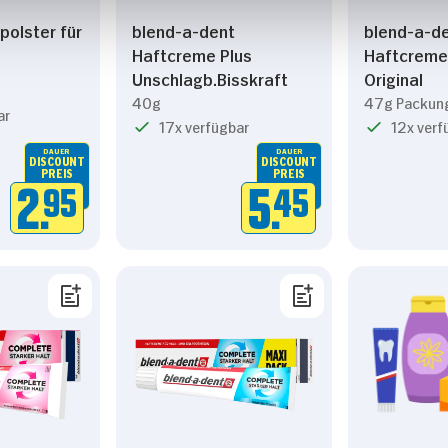
polster für
blend-a-dent
blend-a-d
Haftcreme Plus
Haftcreme
Unschlagb.Bisskraft
Original
40g
47g Packun
ar
17x verfügbar
12x verf
DAUER
DAUER
DISCOUNT
DISCOUNT
PREIS
PREIS
2.
95
5.
45