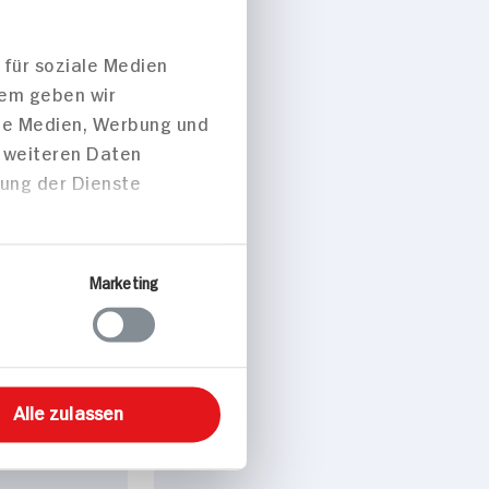
aftpolster für
 für soziale Medien
r
dem geben wir
ng
gbar
ale Medien, Werbung und
t weiteren Daten
DAUER
DISCOUNT
PREIS
zung der Dienste
3.
45
Marketing
Alle zulassen