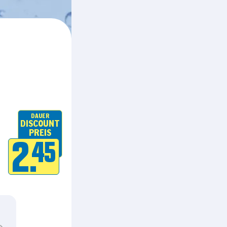
DAUER
DISCOUNT
PREIS
2.
45