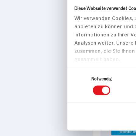
Diese Webseite verwendet Coo
Protefix Haf
Wir verwenden Cookies, u
Aloe Vera
anbieten zu können und 
47g Tube
9x verfügb
Informationen zu Ihrer 
Analysen weiter. Unsere
zusammen, die Sie ihnen 
gesammelt haben.
Einwilligungsauswahl
Notwendig