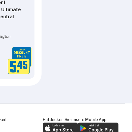
ent
 Ultimate
eutral
fügbar
DAUER
DISCOUNT
PREIS
5.
45
keit
Entdecken Sie unsere Mobile App