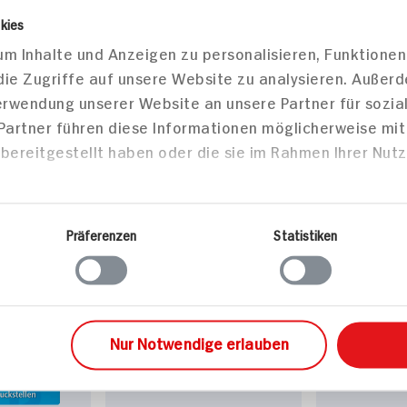
kies
tcreme
Protefix Haftcreme
Protefix H
m Inhalte und Anzeigen zu personalisieren, Funktionen
extra stark
Unterkiefe
die Zugriffe auf unsere Website zu analysieren. Außer
47g Packung
30St Packu
ar
15x verfügbar
7x verfü
Verwendung unserer Website an unsere Partner für sozi
 Partner führen diese Informationen möglicherweise mi
DAUER
DAUER
DISCOUNT
DISCOUNT
PREIS
PREIS
bereitgestellt haben oder die sie im Rahmen Ihrer Nut
2.
75
2.
45
Präferenzen
Statistiken
Nur Notwendige erlauben