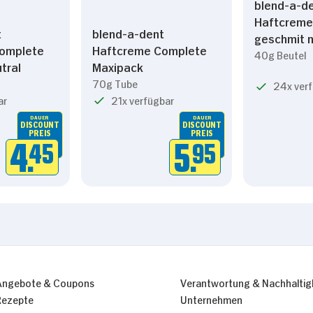
blend-a-d
Haftcreme
t
blend-a-dent
geschmit n
omplete
Haftcreme Complete
40g Beutel
tral
Maxipack
70g Tube
24x ver
ar
21x verfügbar
DAUER
DAUER
DISCOUNT
DISCOUNT
PREIS
PREIS
4.
45
5.
95
Angebote & Coupons
Verantwortung & Nachhaltig
Rezepte
Unternehmen