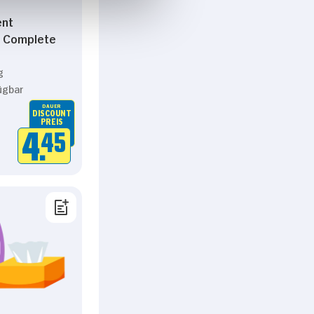
ent
 Complete
g
ügbar
DAUER
DISCOUNT
PREIS
4.
45