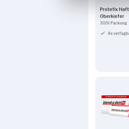
Protefix Haft
Oberkiefer
30St Packung
4x verfügb