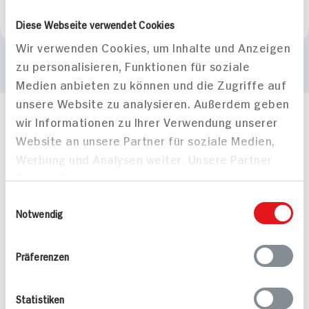
Marke
Diese Webseite verwendet Cookies
Mara Expert
Wir verwenden Cookies, um Inhalte und Anzeigen
zu personalisieren, Funktionen für soziale
Medien anbieten zu können und die Zugriffe auf
unsere Website zu analysieren. Außerdem geben
wir Informationen zu Ihrer Verwendung unserer
Häufig gestellte Fragen
Website an unsere Partner für soziale Medien,
Mehr Informationen in unserem FAQ
kontakt
hit.de
Werbung und Analysen weiter. Unsere Partner
Wir beantworten gerne Ihre Fragen
führen diese Informationen möglicherweise mit
(0228) 42967 0
weiteren Daten zusammen, die Sie ihnen
Einwilligungsauswahl
Montag - Donnerstag: 9 bis 16 Uhr
bereitgestellt haben oder die sie im Rahmen
Notwendig
Freitags: 9 bis 13 Uhr
Ihrer Nutzung der Dienste gesammelt haben.
Folgen Sie uns auf TikTok
Präferenzen
Angebote & Coupons
Statistiken