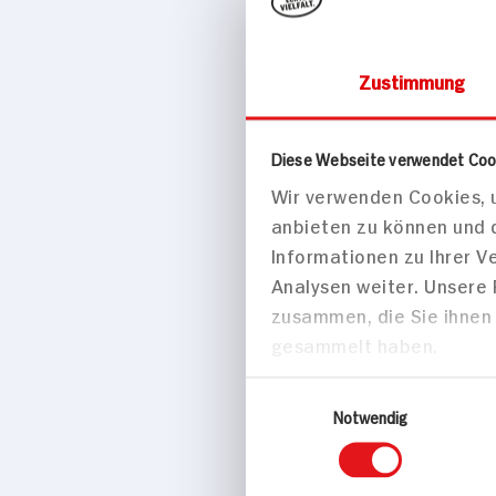
Zustimmung
Drogerie & Ko
Diese Webseite verwendet Coo
Wir verwenden Cookies, u
Maybellin
anbieten zu können und 
35ml Flasche
Informationen zu Ihrer 
Analysen weiter. Unsere
zusammen, die Sie ihnen 
gesammelt haben.
Einwilligungsauswahl
Notwendig