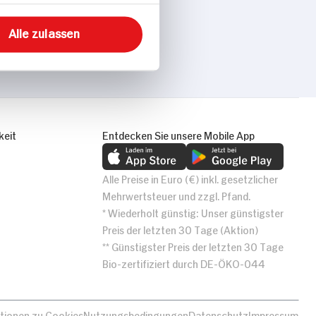
Alle zulassen
keit
Entdecken Sie unsere Mobile App
Alle Preise in Euro (€) inkl. gesetzlicher
Mehrwertsteuer und zzgl. Pfand.
* Wiederholt günstig: Unser günstigster
Preis der letzten 30 Tage (Aktion)
** Günstigster Preis der letzten 30 Tage
Bio-zertifiziert durch DE-ÖKO-044
tionen zu Cookies
Nutzungsbedingungen
Datenschutz
Impressum