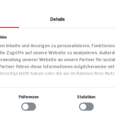
Details
smetik
Make-up
kies
m Inhalte und Anzeigen zu personalisieren, Funktionen
e Super Stay Lumi Matte FD 126
die Zugriffe auf unsere Website zu analysieren. Außer
Verwendung unserer Website an unsere Partner für sozi
 Partner führen diese Informationen möglicherweise mi
bereitgestellt haben oder die sie im Rahmen Ihrer Nut
Markt finden
Bitte wählen Sie einen Markt aus,
um lokale Informationen zu sehen.
Präferenzen
Statistiken
Zum Marktfinder