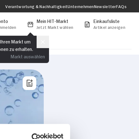
Verantwortung & Nachhaltigkeit
Unternehmen
Newsletter
FAQs
onto
Mein HIT-Markt
Einkaufsliste
anmelden
Jetzt Markt wählen
Artikel anzeigen
 Ihren Markt um
onen zu erhalten.
Markt auswählen