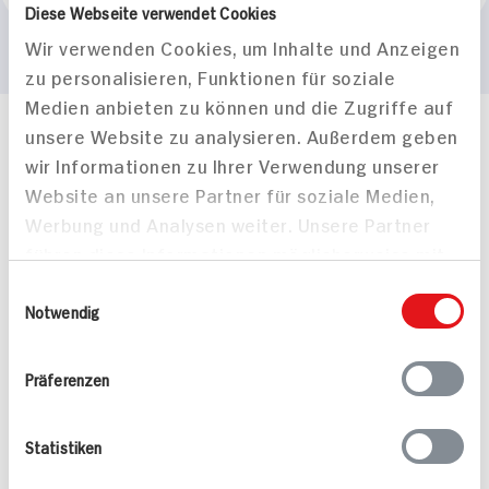
Diese Webseite verwendet Cookies
Wir verwenden Cookies, um Inhalte und Anzeigen
zu personalisieren, Funktionen für soziale
Medien anbieten zu können und die Zugriffe auf
unsere Website zu analysieren. Außerdem geben
Häufig gestellte Fragen
wir Informationen zu Ihrer Verwendung unserer
Mehr Informationen in unserem FAQ
Website an unsere Partner für soziale Medien,
kontakt
hit.de
Wir beantworten gerne Ihre Fragen
Werbung und Analysen weiter. Unsere Partner
(0228) 42967 0
führen diese Informationen möglicherweise mit
Montag - Donnerstag: 9 bis 16 Uhr
weiteren Daten zusammen, die Sie ihnen
Einwilligungsauswahl
Freitags: 9 bis 13 Uhr
bereitgestellt haben oder die sie im Rahmen
Notwendig
Folgen Sie uns auf TikTok
Ihrer Nutzung der Dienste gesammelt haben.
Präferenzen
Angebote & Coupons
Statistiken
Rezepte