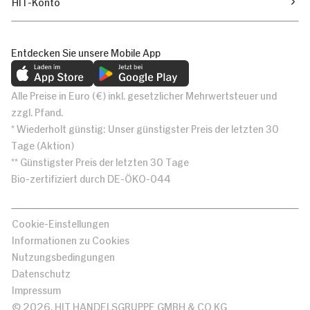
HIT-Konto
Entdecken Sie unsere Mobile App
Alle Preise in Euro (€) inkl. gesetzlicher Mehrwertsteuer und
zzgl. Pfand.
* Wiederholt günstig: Unser günstigster Preis der letzten 30
Tage (Aktion)
** Günstigster Preis der letzten 30 Tage
Bio-zertifiziert durch DE-ÖKO-044
Cookie-Einstellungen
Informationen zu Cookies
Nutzungsbedingungen
Datenschutz
Impressum
© 2026, HIT HANDELSGRUPPE GMBH & CO KG