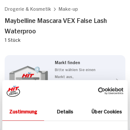
Drogerie & Kosmetik
Make-up
Maybelline Mascara VEX False Lash
Waterproo
1 Stück
Markt finden
Bitte wählen Sie einen
Markt aus,
um lokale Informationen zu
sehen.
Zum Marktfinder
Zustimmung
Details
Über Cookies
Marke
Maybelline