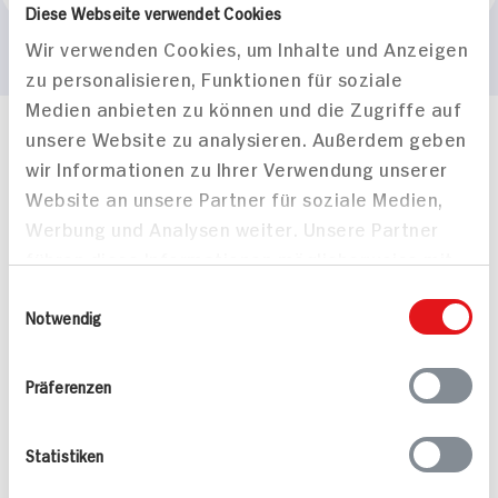
Diese Webseite verwendet Cookies
Wir verwenden Cookies, um Inhalte und Anzeigen
zu personalisieren, Funktionen für soziale
Medien anbieten zu können und die Zugriffe auf
unsere Website zu analysieren. Außerdem geben
Häufig gestellte Fragen
wir Informationen zu Ihrer Verwendung unserer
Mehr Informationen in unserem FAQ
Website an unsere Partner für soziale Medien,
kontakt
hit.de
Wir beantworten gerne Ihre Fragen
Werbung und Analysen weiter. Unsere Partner
(0228) 42967 0
führen diese Informationen möglicherweise mit
Montag - Donnerstag: 9 bis 16 Uhr
weiteren Daten zusammen, die Sie ihnen
Einwilligungsauswahl
Freitags: 9 bis 13 Uhr
bereitgestellt haben oder die sie im Rahmen
Notwendig
Folgen Sie uns auf TikTok
Ihrer Nutzung der Dienste gesammelt haben.
Präferenzen
Angebote & Coupons
Statistiken
Rezepte