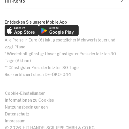
HIT-Konto
Entdecken Sie unsere Mobile App
Alle Preise in Euro (€) inkl. gesetzlicher Mehrwertsteuer und
zzgl. Pfand.
* Wiederholt günstig: Unser günstigster Preis der letzten 30
Tage (Aktion)
** Günstigster Preis der letzten 30 Tage
Bio-zertifiziert durch DE-ÖKO-044
Cookie-Einstellungen
Informationen zu Cookies
Nutzungsbedingungen
Datenschutz
Impressum
© 2026, HIT HANDELSGRUPPE GMBH & CO KG