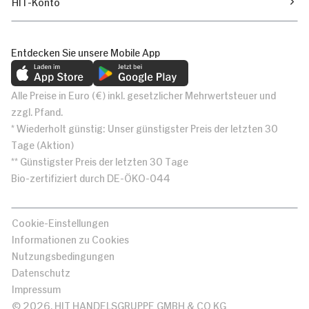
HIT-Konto
Entdecken Sie unsere Mobile App
Alle Preise in Euro (€) inkl. gesetzlicher Mehrwertsteuer und
zzgl. Pfand.
* Wiederholt günstig: Unser günstigster Preis der letzten 30
Tage (Aktion)
** Günstigster Preis der letzten 30 Tage
Bio-zertifiziert durch DE-ÖKO-044
Cookie-Einstellungen
Informationen zu Cookies
Nutzungsbedingungen
Datenschutz
Impressum
© 2026, HIT HANDELSGRUPPE GMBH & CO KG