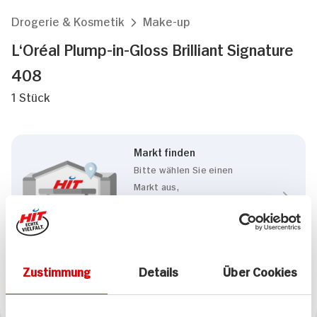
Drogerie & Kosmetik
Make-up
L‘Oréal Plump-in-Gloss Brilliant Signature
408
1 Stück
Markt finden
Bitte wählen Sie einen
Markt aus,
um lokale Informationen zu
sehen.
Zum Marktfinder
Zustimmung
Details
Über Cookies
Marke
L‘Oréal