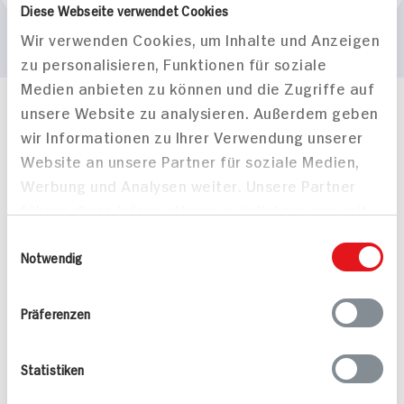
Diese Webseite verwendet Cookies
Wir verwenden Cookies, um Inhalte und Anzeigen
zu personalisieren, Funktionen für soziale
Medien anbieten zu können und die Zugriffe auf
unsere Website zu analysieren. Außerdem geben
Häufig gestellte Fragen
wir Informationen zu Ihrer Verwendung unserer
Mehr Informationen in unserem FAQ
Website an unsere Partner für soziale Medien,
kontakt
hit.de
Wir beantworten gerne Ihre Fragen
Werbung und Analysen weiter. Unsere Partner
(0228) 42967 0
führen diese Informationen möglicherweise mit
Montag - Donnerstag: 9 bis 16 Uhr
weiteren Daten zusammen, die Sie ihnen
Einwilligungsauswahl
Freitags: 9 bis 13 Uhr
bereitgestellt haben oder die sie im Rahmen
Notwendig
Folgen Sie uns auf TikTok
Ihrer Nutzung der Dienste gesammelt haben.
Präferenzen
Angebote & Coupons
Statistiken
Rezepte