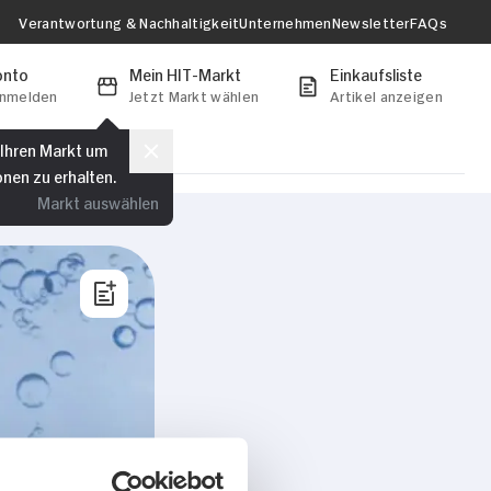
Verantwortung & Nachhaltigkeit
Unternehmen
Newsletter
FAQs
onto
Mein HIT-Markt
Einkaufsliste
anmelden
Jetzt Markt wählen
Artikel anzeigen
 Ihren Markt um
onen zu erhalten.
Markt auswählen