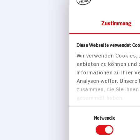
Zustimmung
Drogerie & Ko
Diese Webseite verwendet Coo
Wir verwenden Cookies, u
L‘Oréal M
anbieten zu können und 
1 Stück
Informationen zu Ihrer 
Analysen weiter. Unsere
zusammen, die Sie ihnen 
gesammelt haben.
Einwilligungsauswahl
Notwendig