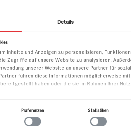
Details
smetik
Make-up
kies
m Inhalte und Anzeigen zu personalisieren, Funktionen
ascara False Lash Bambi extra b
die Zugriffe auf unsere Website zu analysieren. Außer
Verwendung unserer Website an unsere Partner für sozi
 Partner führen diese Informationen möglicherweise mi
bereitgestellt haben oder die sie im Rahmen Ihrer Nut
Markt finden
Bitte wählen Sie einen Markt aus,
um lokale Informationen zu sehen.
Präferenzen
Statistiken
Zum Marktfinder