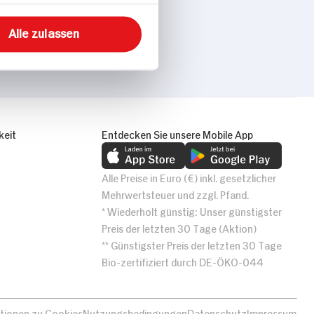
Alle zulassen
keit
Entdecken Sie unsere Mobile App
Alle Preise in Euro (€) inkl. gesetzlicher
Mehrwertsteuer und zzgl. Pfand.
* Wiederholt günstig: Unser günstigster
Preis der letzten 30 Tage (Aktion)
** Günstigster Preis der letzten 30 Tage
Bio-zertifiziert durch DE-ÖKO-044
tionen zu Cookies
Nutzungsbedingungen
Datenschutz
Impressum