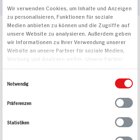
Wir verwenden Cookies, um Inhalte und Anzeigen
zu personalisieren, Funktionen für soziale
Medien anbieten zu können und die Zugriffe auf
Häufig gestellte Fragen
unsere Website zu analysieren. Außerdem geben
Mehr Informationen in unserem FAQ
wir Informationen zu Ihrer Verwendung unserer
kontakt
hit.de
Website an unsere Partner für soziale Medien,
Wir beantworten gerne Ihre Fragen
Werbung und Analysen weiter. Unsere Partner
(0228) 42967 0
führen diese Informationen möglicherweise mit
Montag - Donnerstag: 9 bis 16 Uhr
Freitags: 9 bis 13 Uhr
weiteren Daten zusammen, die Sie ihnen
Einwilligungsauswahl
Folgen Sie uns auf TikTok
bereitgestellt haben oder die sie im Rahmen
Notwendig
Ihrer Nutzung der Dienste gesammelt haben.
Präferenzen
Angebote & Coupons
Statistiken
Rezepte