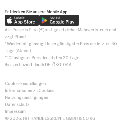
Entdecken Sie unsere Mobile App
Alle Preise in Euro (€) inkl. gesetzlicher Mehrwertsteuer und
zzgl. Pfand.
* Wiederholt günstig: Unser günstigster Preis der letzten 30
Tage (Aktion)
** Günstigster Preis der letzten 30 Tage
Bio-zertifiziert durch DE-ÖKO-044
Cookie-Einstellungen
Informationen zu Cookies
Nutzungsbedingungen
Datenschutz
Impressum
© 2026, HIT HANDELSGRUPPE GMBH & CO KG