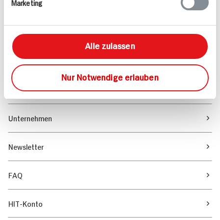
Marketing
Sortiment
Marktfinder
Alle zulassen
Unser Magazin
Nur Notwendige erlauben
Verantwortung & Nachhaltigkeit
Unternehmen
Newsletter
FAQ
HIT-Konto