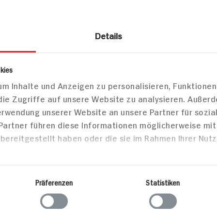
Details
smetik
Make-up
kies
m Inhalte und Anzeigen zu personalisieren, Funktionen
die Zugriffe auf unsere Website zu analysieren. Außer
Verwendung unserer Website an unsere Partner für sozi
 Partner führen diese Informationen möglicherweise mi
bereitgestellt haben oder die sie im Rahmen Ihrer Nut
Markt finden
Bitte wählen Sie einen Markt aus,
um lokale Informationen zu sehen.
Präferenzen
Statistiken
Zum Marktfinder