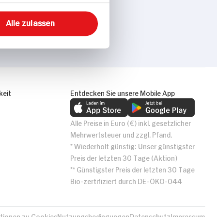
Alle zulassen
keit
Entdecken Sie unsere Mobile App
Alle Preise in Euro (€) inkl. gesetzlicher
Mehrwertsteuer und zzgl. Pfand.
* Wiederholt günstig: Unser günstigster
Preis der letzten 30 Tage (Aktion)
** Günstigster Preis der letzten 30 Tage
Bio-zertifiziert durch DE-ÖKO-044
tionen zu Cookies
Nutzungsbedingungen
Datenschutz
Impressum