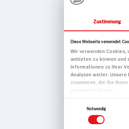
Zustimmung
Drogerie & Ko
Diese Webseite verwendet Coo
Wir verwenden Cookies, u
essence
anbieten zu können und 
8ml Flasche
Informationen zu Ihrer 
Analysen weiter. Unsere
zusammen, die Sie ihnen 
gesammelt haben.
Einwilligungsauswahl
Notwendig