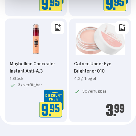
9.
95
9.
95
Maybelline Concealer
Catrice Under Eye
Instant Anti-A.3
Brightener 010
1 Stück
4,2g Tiegel
3x verfügbar
3x verfügbar
DAUER
DISCOUNT
PREIS
9.
95
3.
99