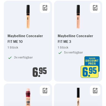
Maybelline Concealer
Maybelline Concealer
FIT ME 10
FIT ME 3
1 Stück
1 Stück
5x verfügbar
3x verfügbar
DAUER
DISCOUNT
PREIS
6.
95
6.
95