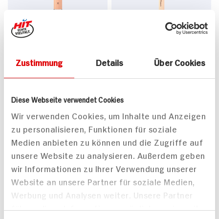
Maybelline Concealer
Maybelline Concealer
Instant Anti-A.6
FIT ME 15
1 Stück
1 Stück
2x verfügbar
Zustimmung
Details
Über Cookies
4x verfügbar
DAUER
DISCOUNT
PREIS
9.
95
6.
95
Diese Webseite verwendet Cookies
Wir verwenden Cookies, um Inhalte und Anzeigen
zu personalisieren, Funktionen für soziale
Medien anbieten zu können und die Zugriffe auf
unsere Website zu analysieren. Außerdem geben
wir Informationen zu Ihrer Verwendung unserer
Website an unsere Partner für soziale Medien,
Werbung und Analysen weiter. Unsere Partner
Maybelline Concealer
Maybelline Concealer
führen diese Informationen möglicherweise mit
Instant Anti-A.2
Instant Anti-A.95