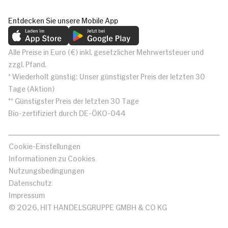
Entdecken Sie unsere Mobile App
Alle Preise in Euro (€) inkl. gesetzlicher Mehrwertsteuer und
zzgl. Pfand.
* Wiederholt günstig: Unser günstigster Preis der letzten 30
Tage (Aktion)
** Günstigster Preis der letzten 30 Tage
Bio-zertifiziert durch DE-ÖKO-044
Cookie-Einstellungen
Informationen zu Cookies
Nutzungsbedingungen
Datenschutz
Impressum
© 2026, HIT HANDELSGRUPPE GMBH & CO KG