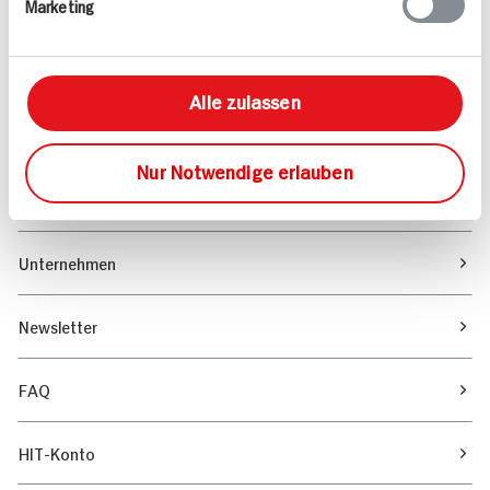
Marketing
Sortiment
Marktfinder
Alle zulassen
Unser Magazin
Nur Notwendige erlauben
Verantwortung & Nachhaltigkeit
Unternehmen
Newsletter
FAQ
HIT-Konto