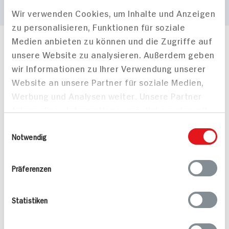
Wir verwenden Cookies, um Inhalte und Anzeigen
zu personalisieren, Funktionen für soziale
Medien anbieten zu können und die Zugriffe auf
Häufig gestellte Fragen
unsere Website zu analysieren. Außerdem geben
Mehr Informationen in unserem FAQ
wir Informationen zu Ihrer Verwendung unserer
kontakt
hit.de
Website an unsere Partner für soziale Medien,
Wir beantworten gerne Ihre Fragen
Werbung und Analysen weiter. Unsere Partner
(0228) 42967 0
führen diese Informationen möglicherweise mit
Montag - Donnerstag: 9 bis 16 Uhr
Freitags: 9 bis 13 Uhr
weiteren Daten zusammen, die Sie ihnen
Einwilligungsauswahl
Folgen Sie uns auf TikTok
bereitgestellt haben oder die sie im Rahmen
Notwendig
Ihrer Nutzung der Dienste gesammelt haben.
Präferenzen
Angebote & Coupons
Statistiken
Rezepte