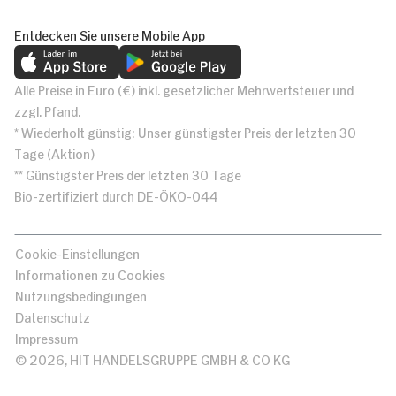
Entdecken Sie unsere Mobile App
Alle Preise in Euro (€) inkl. gesetzlicher Mehrwertsteuer und
zzgl. Pfand.
* Wiederholt günstig: Unser günstigster Preis der letzten 30
Tage (Aktion)
** Günstigster Preis der letzten 30 Tage
Bio-zertifiziert durch DE-ÖKO-044
Cookie-Einstellungen
Informationen zu Cookies
Nutzungsbedingungen
Datenschutz
Impressum
© 2026, HIT HANDELSGRUPPE GMBH & CO KG