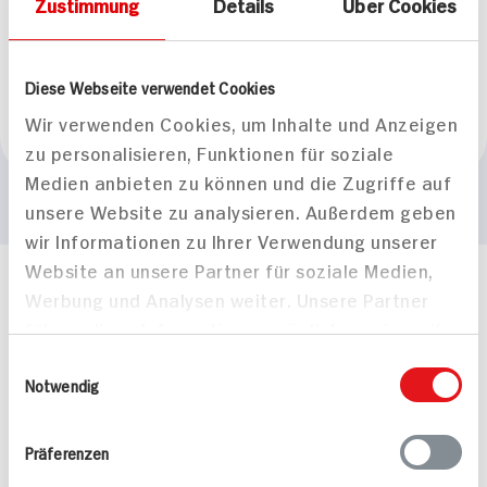
Herkunftsland
Zustimmung
Details
Über Cookies
Diese Webseite verwendet Cookies
Wir verwenden Cookies, um Inhalte und Anzeigen
Deutschland
zu personalisieren, Funktionen für soziale
Medien anbieten zu können und die Zugriffe auf
unsere Website zu analysieren. Außerdem geben
wir Informationen zu Ihrer Verwendung unserer
Website an unsere Partner für soziale Medien,
Häufig gestellte Fragen
Werbung und Analysen weiter. Unsere Partner
Mehr Informationen in unserem FAQ
führen diese Informationen möglicherweise mit
kontakt
hit.de
weiteren Daten zusammen, die Sie ihnen
Einwilligungsauswahl
Wir beantworten gerne Ihre Fragen
bereitgestellt haben oder die sie im Rahmen
Notwendig
(0228) 42967 0
Ihrer Nutzung der Dienste gesammelt haben.
Montag - Donnerstag: 9 bis 16 Uhr
Freitags: 9 bis 13 Uhr
Präferenzen
Folgen Sie uns auf TikTok