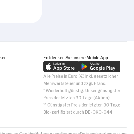
keit
Entdecken Sie unsere Mobile App
Alle Preise in Euro (€) inkl. gesetzlicher
Mehrwertsteuer und zzgl. Pfand.
* Wiederholt günstig: Unser günstigster
Preis der letzten 30 Tage (Aktion)
** Günstigster Preis der letzten 30 Tage
Bio-zertifiziert durch DE-ÖKO-044
tionen zu Cookies
Nutzungsbedingungen
Datenschutz
Impressum