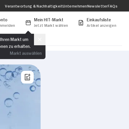
Verantwortung & Nachhaltigkeit
Unternehmen
Newsletter
FAQs
onto
Mein HIT-Markt
Einkaufsliste
anmelden
Jetzt Markt wählen
Artikel anzeigen
 Ihren Markt um
onen zu erhalten.
Markt auswählen