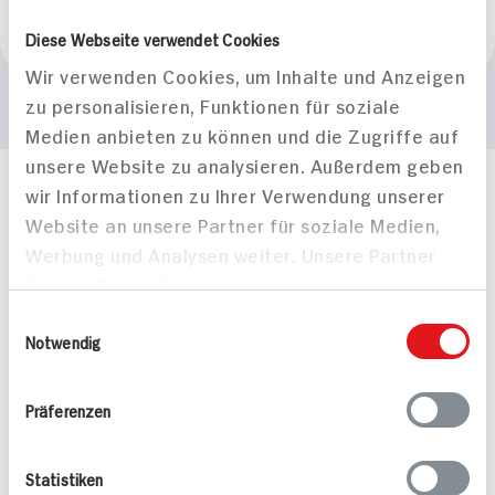
Marke
Diese Webseite verwendet Cookies
Weleda
Wir verwenden Cookies, um Inhalte und Anzeigen
zu personalisieren, Funktionen für soziale
Medien anbieten zu können und die Zugriffe auf
unsere Website zu analysieren. Außerdem geben
wir Informationen zu Ihrer Verwendung unserer
Häufig gestellte Fragen
Website an unsere Partner für soziale Medien,
Mehr Informationen in unserem FAQ
kontakt
hit.de
Werbung und Analysen weiter. Unsere Partner
Wir beantworten gerne Ihre Fragen
führen diese Informationen möglicherweise mit
(0228) 42967 0
weiteren Daten zusammen, die Sie ihnen
Einwilligungsauswahl
Montag - Donnerstag: 9 bis 16 Uhr
bereitgestellt haben oder die sie im Rahmen
Notwendig
Freitags: 9 bis 13 Uhr
Ihrer Nutzung der Dienste gesammelt haben.
Folgen Sie uns auf TikTok
Präferenzen
Angebote & Coupons
Statistiken