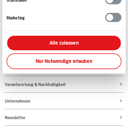
Angebote & Coupons
Marketing
Rezepte
Sortiment
Alle zulassen
Marktfinder
Nur Notwendige erlauben
Unser Magazin
Verantwortung & Nachhaltigkeit
Unternehmen
Newsletter