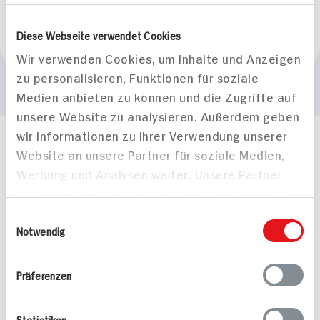
Marke
Diese Webseite verwendet Cookies
lavera Men
Wir verwenden Cookies, um Inhalte und Anzeigen
zu personalisieren, Funktionen für soziale
Medien anbieten zu können und die Zugriffe auf
unsere Website zu analysieren. Außerdem geben
wir Informationen zu Ihrer Verwendung unserer
Häufig gestellte Fragen
Website an unsere Partner für soziale Medien,
Mehr Informationen in unserem FAQ
Werbung und Analysen weiter. Unsere Partner
kontakt
hit.de
führen diese Informationen möglicherweise mit
Wir beantworten gerne Ihre Fragen
weiteren Daten zusammen, die Sie ihnen
(0228) 42967 0
Einwilligungsauswahl
bereitgestellt haben oder die sie im Rahmen
Notwendig
Montag - Donnerstag: 9 bis 16 Uhr
Ihrer Nutzung der Dienste gesammelt haben.
Freitags: 9 bis 13 Uhr
Folgen Sie uns auf TikTok
Präferenzen
Statistiken