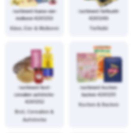
/sortiment/kaese-eier-
/sortiment/tiefkuehl-
molkerei-4261253
4261249
Käse, Eier & Molkerei
Tiefkühl
/sortiment/brot-
/sortiment/kochen-
cerealien-aufstriche-
backen-4261251
4261252
Kochen & Backen
Brot, Cerealien &
Aufstriche