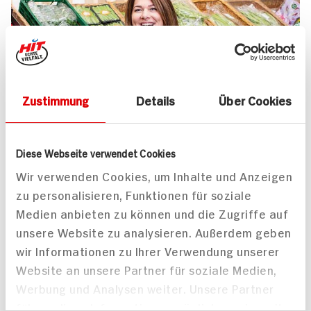
Zustimmung
Details
Über Cookies
UNSER 7 SERVICE-VERSPRECHEN
Diese Webseite verwendet Cookies
Wir geben für Sie täglich unser
Wir verwenden Cookies, um Inhalte und Anzeigen
zu personalisieren, Funktionen für soziale
Bestes. Versprochen!
Medien anbieten zu können und die Zugriffe auf
Unser Anspruch ist es, dass Ihr Einkauf bei uns
unsere Website zu analysieren. Außerdem geben
jedes Mal zum Vergnügen wird. Dafür legen
wir Informationen zu Ihrer Verwendung unserer
wir uns jeden Tag ins Zeug. Verlässliche
Website an unsere Partner für soziale Medien,
Qualität, Frische und Herkunft unserer
Werbung und Analysen weiter. Unsere Partner
Produkte, entspannteres Einkaufen, bester
führen diese Informationen möglicherweise mit