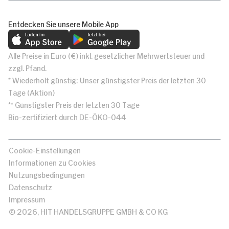
Entdecken Sie unsere Mobile App
Alle Preise in Euro (€) inkl. gesetzlicher Mehrwertsteuer und
zzgl. Pfand.
* Wiederholt günstig: Unser günstigster Preis der letzten 30
Tage (Aktion)
** Günstigster Preis der letzten 30 Tage
Bio-zertifiziert durch DE-ÖKO-044
Cookie-Einstellungen
Informationen zu Cookies
Nutzungsbedingungen
Datenschutz
Impressum
© 2026, HIT HANDELSGRUPPE GMBH & CO KG