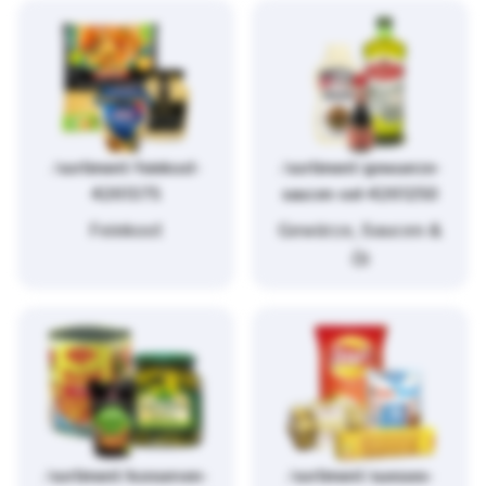
/sortiment/feinkost-
/sortiment/gewuerze-
4261375
saucen-oel-4261250
Feinkost
Gewürze, Saucen &
Öl
/sortiment/konserven-
/sortiment/suesses-