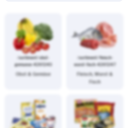
/sortiment/obst-
/sortiment/fleisch-
gemuese-4261243
wurst-fisch-4261247
Obst & Gemüse
Fleisch, Wurst &
Fisch