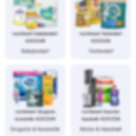
/sortiment/babybedarf-
/sortiment/tierbedarf-
4261248
4261246
Babybedarf
Tierbedarf
/sortiment/drogerie-
/sortiment/kueche-
kosmetik-4261244
haushalt-4261258
Drogerie & Kosmetik
Küche & Haushalt