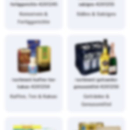
fertiggerichte-4261245
salziges-4261255
Konserven &
Süßes & Salziges
Fertiggerichte
/sortiment/kaffee-tee-
/sortiment/getraenke-
kakao-4261254
genussmittel-4261256
Kaffee, Tee & Kakao
Getränke &
Genussmittel